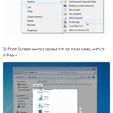
2) Print Screen በመጫን በዴስክቶፕዎ ላይ የተለየ አካባቢ መምረጥ
ትችላሉ።