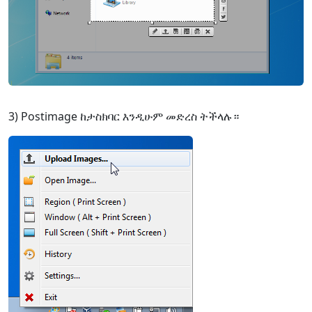
3) Postimage ከታስክባር እንዲሁም መድረስ ትችላሉ።