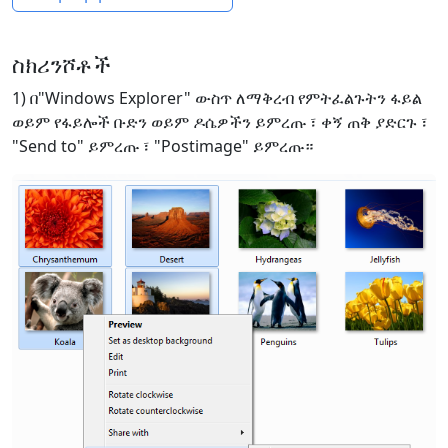
ስክሪንሾቶች
1) በ"Windows Explorer" ውስጥ ለማቅረብ የምትፈልጉትን ፋይል
ወይም የፋይሎች ቡድን ወይም ዶሴዎችን ይምረጡ ፣ ቀኝ ጠቅ ያድርጉ ፣
"Send to" ይምረጡ ፣ "Postimage" ይምረጡ።