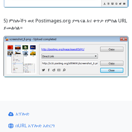
5) ምስሎችን ወደ Postimages.org ያጫናል እና ቀጥታ የምስል URL
ይመልሳል።
አፕሎድ
በURL አፕሎድ አድርግ