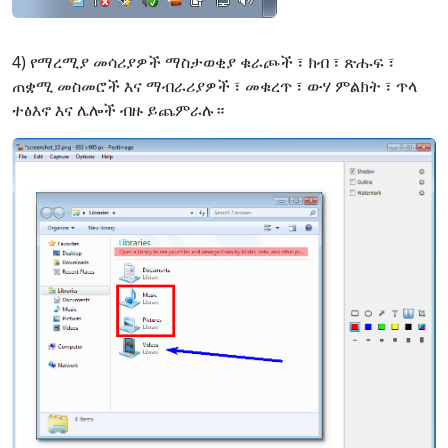
4) የማረሚያ መሳሪያዎች ማስታወቂያ ቁራጮች ፣ ክብ ፣ ጽሑፍ ፣
ጠቋሚ መስመሮች እና ማብራሪያዎች ፣ መቁረጥ ፣ ውሃ ምልክት ፣ ጥላ
ተፅእኖ እና ሌሎች ብዙ ይጨምራሉ።