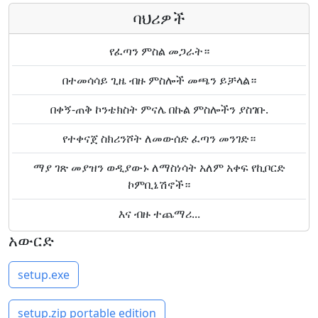
ባህሪዎች
የፈጣን ምስል መጋራት።
በተመሳሳይ ጊዜ ብዙ ምስሎች መጫን ይቻላል።
በቀኝ-ጠቅ ኮንቴክስት ምናሌ በኩል ምስሎችን ያስገቡ.
የተቀናጀ ስክሪንሾት ለመውሰድ ፈጣን መንገድ።
ማያ ገጽ መያዝን ወዲያውኑ ለማስነሳት አለም አቀፍ የኪቦርድ
ኮምቢኔሽኖች።
እና ብዙ ተጨማሪ...
አውርድ
setup.exe
setup.zip portable edition