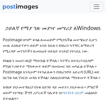
ኃይለኛ የማያ ገጽ መያዣ መሣሪያ ለWindows
Postimage በጣም ቀላል ለመጠቀም የሚያስችል መተግበሪያ ሲሆን
ሙሉ ዴስክቶፕዎን ወይም አንድ ክፍሉን የስክሪን ካፕቸር ለማድረግ
የሚረዳዎ መንገዶችን ለመስጠት በተለይ ተነድፎ የተነደፈ ነው.
የክልሉን መጠን በእጅ ማሰናከል ትችላሉ፣ ካፕቸሩ ከተደረገ በኋላም
ምስሉን በቀጥታ ማስቀመጥ ወይም በመስመር ላይ መካፈል ይችላሉ።
Postimage እንዲሁም የተካፈለውን የስክሪንሾት አድራሻ (URL) ወደ
ስርዓቱ ክሊፕቦርድ መላክ ይችላል፣ ስለዚህ በቀላሉ ማስቀመጥ ትችላሉ።
እባክዎ ይህ መተግበሪያ በንቁ እድገት ላይ መሆኑን ያስታውሱ። ምክሮች
ወይም የተግባር ችግኝ ሪፖርቶች ካሉዎት በ
የግንኙነት ፎርም
መልዕክት
ይተዉልን።