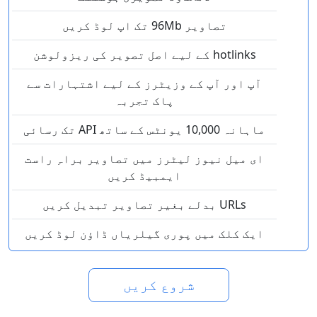
تصاویر 96Mb تک اپ لوڈ کریں
hotlinks کے لیے اصل تصویر کی ریزولوشن
آپ اور آپ کے وزیٹرز کے لیے اشتہارات سے
پاک تجربہ
ماہانہ 10,000 یونٹس کے ساتھ API تک رسائی
ای میل نیوز لیٹرز میں تصاویر براہِ راست
ایمبیڈ کریں
URLs بدلے بغیر تصاویر تبدیل کریں
ایک کلک میں پوری گیلریاں ڈاؤن لوڈ کریں
شروع کریں