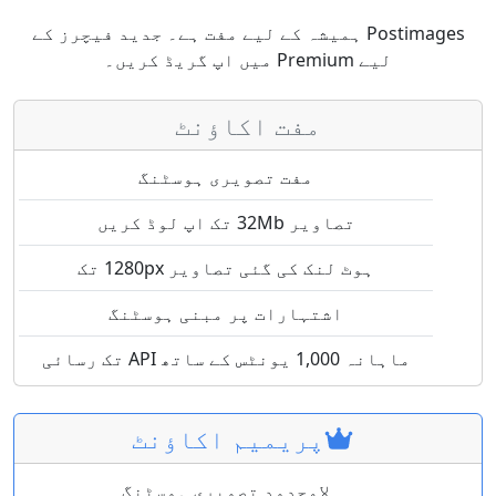
Postimages ہمیشہ کے لیے مفت ہے۔ جدید فیچرز کے
لیے Premium میں اپ گریڈ کریں۔
مفت اکاؤنٹ
مفت تصویری ہوسٹنگ
تصاویر 32Mb تک اپ لوڈ کریں
ہوٹ لنک کی گئی تصاویر 1280px تک
اشتہارات پر مبنی ہوسٹنگ
ماہانہ 1,000 یونٹس کے ساتھ API تک رسائی
پریمیم اکاؤنٹ
لامحدود تصویری ہوسٹنگ