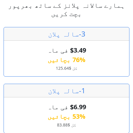
ہمارے سالانہ پلانز کے ساتھ بھرپور
بچت کریں
3-سالہ پلان
$3.49
فی ماہ
76% بچائیں
کل $125.64
1-سالہ پلان
$6.99
فی ماہ
53% بچائیں
کل $83.88