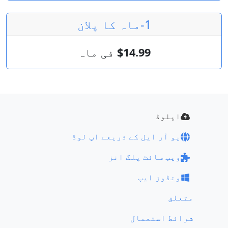
1-ماہ کا پلان
$14.99
فی ماہ
اپلوڈ
یو آر ایل کے ذریعے اپ لوڈ
ویب سائٹ پلگ انز
ونڈوز ایپ
متعلق
شرائط استعمال