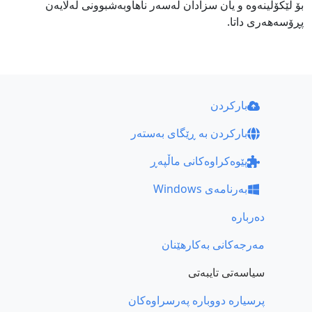
بۆ لێکۆڵینەوە و یان سزادان لەسەر ناهاوبەشبوونی لەلایەن
پڕۆسەھەری داتا.
بارکردن
بارکردن بە ڕێگای بەستەر
پێوەکراوەکانی ماڵپەڕ
بەرنامەی Windows
دەربارە
مەرجەکانی بەکارهێنان
سیاسەتی تایبەتی
پرسیارە دووبارە پەرسراوەکان