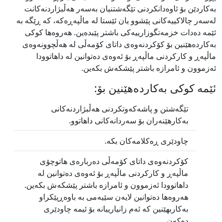
بەکاردێن بۆ ئاوەدانکردنی تێگەشتنیان بەسەر هەڵبژاردنەکانت
لەسەر چالاکییەکانی پێشوو یان ئێستا لە ماڵپەڕەکە، کە ڕێگە بە
ئێمە دەدات خزمەتگوزارییەکی باشتر پێبدەین. هەروەها کوکی
بەکاردەهێنین بۆ کۆکردنەوەی داتای کۆمەڵی لە ھەڵچوونەوەی
ماڵپەڕ و کارکردنی ماڵپەڕ بۆ ئەوەی دەتوانین لە داهاتوودا
ئەزموون و ئامرازە باشتر پێشکەش بکەین.
ئێمە کوکی بەکاردەهێنین بۆ:
تێگەشتن و پاشەکەوتکردنی هەڵبژاردنەکانی
بەکارهێنەران بۆ سەردانەکانی داهاتوو.
چاودێری ڕەکلامەکان بکە.
کۆکردنەوەی داتای کۆمەڵی دەربارەی هاتوچۆی
ماڵپەڕ و کارکردنی ماڵپەڕ بۆ ئەوەی دەتوانین لە
داهاتوودا ئەزموون و ئامرازە باشتر پێشکەش بکەین.
هەروەها دەتوانین لایەن سێیەمی بە باوەڕپێکراو
بەکاربهێنین کە ئەم زانیارییانە بۆ ئیمە چاودێری
دەکەن.