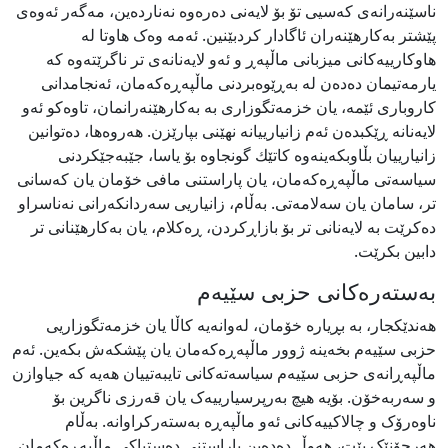
ناسێنەرانەی کەسیی تۆ بۆ لایەنی دەرەوە نەناردەین، مەگەر ئەوەی
پێشتر بەکارهێنەران ئاگادار کردبێنین. ئەمە وەک هاوتا لە
هاوکارییەکانی میزبانی ماڵپەڕ و ئەو لایەنانەی تر ناگرێتەوە کە
یارمەتیمان دەدەن لە بەڕێوەبردنی ماڵپەڕەکەمان، ئەنجامدانی
كاروباری ئێمە، یان خزمەتگوزاری بە بەکارهێنەرانمان، تاوەکو ئەو
لایەنانە ڕێکبدەن ئەم زانیارییانە نهێنی بپارێزن. هەروەها، دەتوانین
زانیارییان بڵاوبکەینەوە کاتێك گونجاوە بۆ یاسا، جێبەجێکردنی
سیاسەتی ماڵپەڕەکەمان، یان پاراستنی مافی خۆمان یان کەسانی
تر، سامان یان سەلامەتی. بەڵام، زانیاریی سەردانکەرانی نەناسراو
دەکرێت بە لایەنانى تر بۆ بازاڕکردن، ڕەکلام، یان بەکارهێنانی تر
دابین بکرێت.
بەستەرەکانی حزبی سێیەم
هەندێکجار، بە بڕیارە خۆمان، لەوانەیە کاڵا یان خزمەتگوزاریی
حزبی سێیەم بخەینە ژوور ماڵپەڕەکەمان یان پێشکەش بکەین. ئەم
ماڵپەڕانەی حزبی سێیەم سیاسەتەکانی تایبەتییان هەیە کە جیاوازن
و سەربەخۆن. بۆیە هیچ بەرپرسیارییەک یان قەرزی ناگرین بۆ
ناوەرۆک و چالاکییەکانی ئەو ماڵپەڕە بەستەرکراوانە. بەڵام
هەرچۆنێک بێت، هەوڵ دەدەین پاراستنی دەستپاکی ماڵپەڕەکەمان