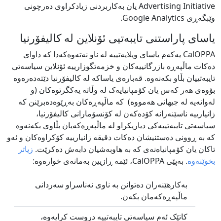
Advertising Initiative یان بەکاربردنی زیادکراوی دەرچونی
وێبگەڕی Google Analytics.
یاسای پاراستنی تایبەتیی ئۆنلاین لە کالیفۆرنیا
CalOPPA یەکەم یاسای ویلایەتییە لە ناو نەتەوەکەدا کە داوای
دەکات ماڵپەڕە بازرگانییەکان و خزمەتگوزارییە ئۆنلاین سیاسەتی
تایبەتییان بڵاو بکەنەوە. قەبارەی یاساکە لە کالیفۆرنیا دێتەدەرەوە
بۆوەی هەر کەس یان کۆمپانیایەک لە وڵاتە یەکگرتوەکان‏‎ ‎‏(و
لەوانەیە لە جیھانی هەمووە)‏‎ ‎‏ کە ماڵپەڕەکان بەڕێوەدەبرێنن کە
زانیارییە ناسێنەرانە کۆدەکەن لە کۆنسۆمارانی کالیفۆرنیا،
سیاسەتی تایبەتییەکی دیاریکراو لە ماڵپەڕەکەیان بڵاوی بکەنەوە
کە بە ڕوونی دەستنیشان دەکات دقیقە زانیارییە کۆکراوەکان و ئەو
تاکان یان کۆمپانیاەنەی کە بە هاوبەشیان دابەش دەکرێت.
زیاتر
بخوێنەوە
. بەپێی CalOPPA، ئێمە ڕازیین بەمانەی خوارەوە:
بەکارهێنەران دەتوانن بە ناوی نەناسراو سەردانی
ماڵپەڕەکەمان بکەن.
کاتێک ئەم سیاسەتی تایبەتییە دروست کرایەوە،