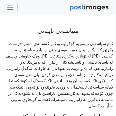
سیاسەتی تایبەتی
ئەم سیاسەتی تایبەتییە کۆکراوە بۆ ئەو کەسانەی باشتر خزمەت
بکرێن کە نیگەرانییان هەیە لەوەی چۆن 'زانیارییە ناسێنەرانە
کەسی'‏‎ ‎‏(PII) لە ئۆنلاین بەکاردەهێنرێت. PII، وەک خاوەنی وەسف
لە یاسای تایبەتی و ئاسایشەکانی زانیاری لە ئەمریکا، ئەو
زانیارییانەن کە دەتوانرێت بە تەنها یان بە هاوکات لەگەڵ زانیاریی
تریش بەکاردێن بۆ ناساندن، پەیوەندی کردن، یان دۆزینەوەی
کەسێکی تاکەکەس، یان بۆ ناساندنی تاکەکەسێک لە کۆنتێکستدا.
تکایە سیاسەتی تایبەتیمان بە وردی بخوێنەوە بۆ ئەوەی تێبگەیت
چۆن کۆ دەکەینەوە، بەکاردەهێنین، پاراستن یان بە شێوەیەکی تر
مامەڵە دەکەین بە زانیارییە ناسێنەرانەکەت بە گونجاوی بە پێی
ماڵپەڕەکەمان.