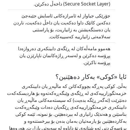
جۆرێکی جیاواز لە ئامرازەکانی ئاسایش جێبەجێ
دەکەین کاتێک داوا دەکەیت یان داخڵ دەکەیت، ناردن
یان دەستگەیشتن بە زانیاریت، بۆ پاراستنی
سەلامەتی زانیارییە کەسییەکانت.
هەموو مامەڵەکان لە ڕێگەی دابینکەری دەروازەدا
پڕۆسە دەکرێن و لەسەر ڕاژەکانمان ناپارێزن یان
پڕۆسە ناکرێن.
ئایا «کوکی» بەکار دەهێنین؟
بەڵێ. کوکی پەڕگە بچووکەکانن کە ماڵپەڕ یان دابینکەری
خزمەتگوزارییەکەی لە ڕێگەی وێبگەڕەکەتەوە بۆ هاردیسکەکەت
دەنێرێت‏‎ ‎‏(ئەگەر ڕێگە بدەیت) کە سیستەمەکانی ماڵپەڕ یان
دابینکەری خزمەتگوزارییەکەی ڕێگەیان دەدات وێبگەڕەکەت
بناسێنن و هەندێک زانیاری لە بیردەهێنن. بۆ نمونە، ئێمە کوکی
بەکاردەهێنین بۆ یارمەتیان بەمان بدەن بۆ بیرخستنەوە و
پڕۆسەکردنی ئەو شتانەی تۆ داناوە لە سەبەتی بازاڕت. هەروەها