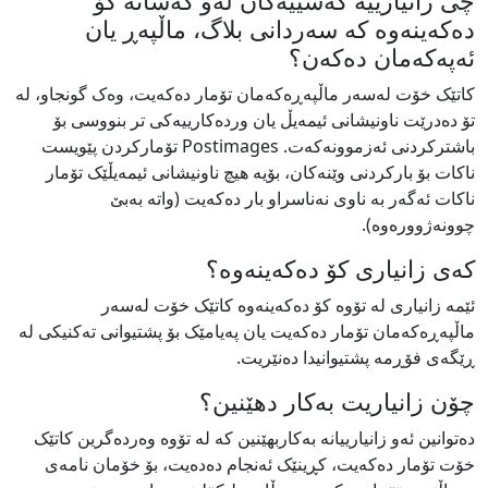
چی زانیارییە کەسییەکان لەو کەسانە کۆ
دەکەینەوە کە سەردانی بلاگ، ماڵپەڕ یان
ئەپەکەمان دەکەن؟
کاتێک خۆت لەسەر ماڵپەڕەکەمان تۆمار دەکەیت، وەک گونجاو، لە
تۆ دەدرێت ناونیشانی ئیمەیڵ یان وردەکارییەکی تر بنووسی بۆ
باشترکردنی ئەزموونەکەت. Postimages تۆمارکردن پێویست
ناکات بۆ بارکردنی وێنەکان، بۆیە هیچ ناونیشانی ئیمەیڵێک تۆمار
ناکات ئەگەر بە ناوی نەناسراو بار دەکەیت‏‎ ‎‏(واتە بەبێ
چوونەژوورەوە).
کەی زانیاری کۆ دەکەینەوە؟
ئێمە زانیاری لە تۆوە کۆ دەکەینەوە کاتێک خۆت لەسەر
ماڵپەڕەکەمان تۆمار دەکەیت یان پەیامێک بۆ پشتیوانی تەکنیکی لە
ڕێگەی فۆڕمە پشتیوانیدا دەنێریت.
چۆن زانیاریت بەکار دهێنین؟
دەتوانین ئەو زانیارییانە بەکاربهێنین کە لە تۆوە وەردەگرین کاتێک
خۆت تۆمار دەکەیت، کڕینێک ئەنجام دەدەیت، بۆ خۆمان نامەی