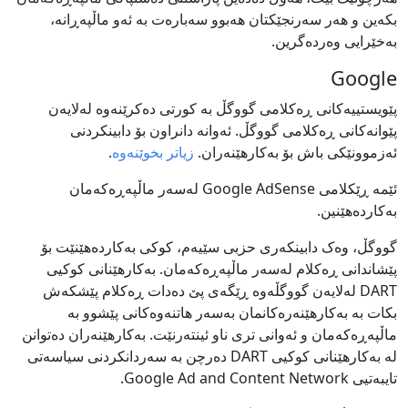
بکەین و هەر سەرنجێکتان هەبوو سەبارەت بە ئەو ماڵپەڕانە،
بەخێرایی وەردەگرین.
Google
پێویستییەکانی ڕەکلامی گووگڵ بە کورتی دەکرێنەوە لەلایەن
پێوانەکانی ڕەکلامی گووگڵ. ئەوانە دانراون بۆ دابینکردنی
ئەزموونێکی باش بۆ بەکارهێنەران.
زیاتر بخوێنەوە
.
ئێمە ڕێکلامی Google AdSense لەسەر ماڵپەڕەکەمان
بەکاردەهێنین.
گووگڵ، وەک دابینکەری حزبی سێیەم، کوکی بەکاردەهێنێت بۆ
پێشاندانی ڕەکلام لەسەر ماڵپەڕەکەمان. بەکارهێنانی کوکیی
DART لەلایەن گووگڵەوە ڕێگەی پێ دەدات ڕەکلام پێشکەش
بکات بە بەکارهێنەرەکانمان بەسەر هاتنەوەکانی پێشوو بە
ماڵپەڕەکەمان و ئەوانی تری ناو ئینتەرنێت. بەکارهێنەران دەتوانن
لە بەکارهێنانی کوکیی DART دەرچن بە سەردانکردنی سیاسەتی
تایبەتیی Google Ad and Content Network.