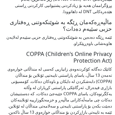
پڕۆگراممان هەیە بۆ زیادکردنی پشتیوانیی کارکردنی ڕاستی
هێدەرەکانی DNT لە داهاتوودا.
ماڵپەڕەکەمان ڕێگە بە شوێنکەوتنی ڕەفتاری
حزبی سێیەم دەدات؟
ئێمە ڕێگە دەدەین بە شوێنکەوتنی ڕەفتاری حزبی سێیەم لەلایەن
هاوبەشانی باوەڕپێکراو.
COPPA (Children's Online Privacy
Protection Act)
کاتێک دەگاتە کۆکردنەوەی زانیاریی کەسی لە منداڵانی خوارەوی
‎‏(COPPA) دابەشکردن لە دایکان و باوەکان دەکات. کۆمسیۆنی
بازاڕی فیدەرال، ئەرگانێکی پاراستنی کڕیاران لە وڵاتە
یەکگرتوەکان، یاسای COPPA جێبەجێ دەکات، کە دەستنیشان
دەکات چی مامەڵەکارانی ماڵپەڕ و خزمەتگوزارییە ئۆنلاینەکان
دەبێت بکەن بۆ پاراستنی تایبەتی و سەلامەتی منداڵان لە ئۆنلاین.
ئێمە بە تایبەتی بازاڕکردن بۆ منداڵانی خوارەوی 13 ساڵ ناکەین.