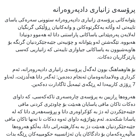
پرۆسەی زانیاری دادپەروەرانە
پێوانەکانی پرۆسەی زانیاری دادپەروەرانە ستوونی سەرەکی یاسای
تایبەتی لە وڵاتە یەکگرتوەکانن و وانەکانیان ڕۆڵێکی گرنگیان
لەلایەن پەرەپێدانی یاساکانی پاراستنی داتا لە هەموو دونیادا
هەبووە. تێگەشتن لەو پێوانانە و چۆنیەتی جێبەجێکردنیان گرنگە بۆ
هاوبەشبوون بە یاساکانی جیاوازی تایبەتی کە زانیاریی کەسی
پارێزگاریان دەکات.
بۆ هاوهماهنگ بوون لەگەڵ پرۆسەی زانیاری دادپەروەرانە، ئەم
کرداری وەلامدانەوەمان ئەنجام دەدەین: ئەگەر داتا هەڵدزێت، لەناو
7 ڕۆژی کارییەدا لە ڕێگەی ئیمەیڵ ئاگادارت دەکەین.
هەروەها ڕازیین بە پرۆسەی چارەسەری تاکەکەسی، کە داوای
دەکات تاکان مافی یاسایان هەبێت بۆ چاودێری کردنی مافی
جێبەجێکردن لە دژ بە کۆکراوەری داتا و پڕۆسەھەری داتا کە لە
یاسادا شکەندە. ئەم پێواژۆیە داوای ئەوە دەکات نا تەنها تاکان مافی
جێبەجێکردنیان هەبێت دژ بە بەکارهێنەرانی داتا، بەڵکو هەروەها
ماڵپەڕەکەمان بۆ دادگاکان یان ئەژانسییە حکومییەکان ڕێگە بدات