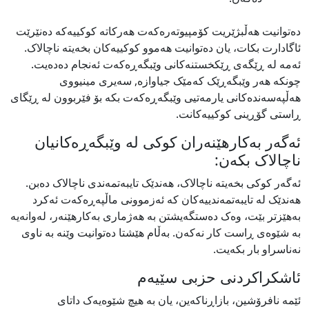
دەتوانیت هەڵبژێریت کۆمپیوتەرەکەت هەرکاتە کوکییەکە دەنێرێت
ئاگادارت بکات، یان دەتوانیت هەموو کوکییەکان بخەیتە ناچالاک.
ئەمە لە ڕێگەی ڕێکخستنەکانی وێبگەڕەکەت ئەنجام دەدەیت.
چونکە هەر وێبگەڕێک کەمێک جیاوازە, سەیری مینیووی
هەڵپەسەندەکانی یارمەتیی وێبگەڕەکەت بکە بۆ فێربوون لە ڕێگای
ڕاستی گۆڕینی کوکییەکانت.
ئەگەر بەکارهێنەران کوکی لە وێبگەڕەکانیان
ناچالاک بکەن:
ئەگەر کوکی بخەیتە ناچالاک، هەندێک تایبەتمەندی ناچالاک دەبن.
هەندێک لە تایبەتمەندییەکان کە ئەزموونی ماڵپەڕەکەت ئەکرد
بەھێزتر بێت، وەک دەستگەیشتن بە هەژماری بەکارهێنەر، لەوانەیە
بە شێوەی ڕاست کار نەكەن. بەڵام هێشتا دەتوانیت وێنە بە ناوی
نەناسراو بار بکەیت.
ئاشکراکردنی حزبی سێیەم
ئێمە نافرۆشین، بازاڕناکەین، یان بە هیچ شێوەیەک داتای