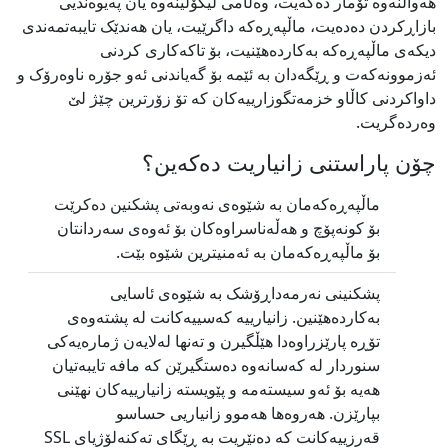
هەواڵنەوە تۆمار دەکەیت، وەڵامی لیکۆلینەوە یان پەیوەندیی
بازاڕکردن دەدەیت، ماڵپەڕەکە داگرێیت، یان هەندێک تایبەتمەندی
دیکەی ماڵپەڕەکە بەکاردەهێنیت، بۆ تاکەکاری کردنی
ئەزموونەکەت و ڕێگەدان بە ئێمە بۆ گەیاندنی ئەو جۆرە ناوەرۆک و
داواکردنی کاڵاو خزمەتگوزارییەکان کە تۆ زۆرترین چێژ لێ
وەردەگریت.
چۆن پاراستنی زانیاریت دەکەین؟
ماڵپەڕەکەمان بە شێوەی نەوبەتی پشکنین دەکرێت
بۆ کونەپۆچ و هەڵەناسراوەکان بۆ ئەوەی سەردانتان
بۆ ماڵپەڕەکەمان بە ئەمنیترین شێوە بێت.
پشکنینی نەرمەداڕۆشک بە شێوەی ئاسایی
بەکاردەهێنین. زانیارییە کەسییەکانت لە پشتەوەی
تۆڕە پارێزراوەدا هێڵگیرن و تەنها لەلایەن ژمارەیەکی
سنوردار لە کەسانەوە دەستگیرێن کە مافە تایبەتیان
هەیە بۆ ئەو سیستەمە و پێویستە زانیارییەکان نهێنی
بپارێزن. هەروەها هەموو زانیاریی حساسو