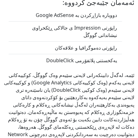
ئەمەمان جێبەجێ کردووە:
دووبارە بازاڕکردن بە Google AdSense
راپۆرتی Impression ی جالاکی ڕێکخراوی
نیشاندانی گووگڵ
راپۆرتی دەموگرافیا و علاقەکان
یەکخستنی پلاتفۆرمی DoubleClick
ئێمە، لەگەڵ دابینکەرانی لایەنی سێیەم وەک گووگڵ، کوکییەکانی
لایەنی یەکەم‏ (وەک کوکییەکانی Google Analytics) و کوکییەکانی
لایەنی سێیەم‏ (وەک کوکیی DoubleClick) یان ناسێنەرە تری
لایەنی سێیەم بەیەکەوە بەکاردهێنین بۆ کۆکردنەوەی داتای
پەیوەندی بەکارهێنەران لەگەڵ نیشانەکانی ڕەکلام و کارەکانی
خزمەتگوزاری ڕەکلام کە پەیوەستن بە ماڵپەڕەکەمان. دەتوانیت
هەڵبژاردنەکانت دابین بکەیت بۆ ئەوەی گووگڵ چۆن بە تۆ ڕەکلام
دەکات لە لاپەڕەی ڕێکخستنی ڕەکلەمای گووگڵ. هەروەها،
دەتوانیت دەرچیت بە سەردانکردنی لاپەڕەی دەرچونی Network