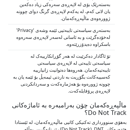
بەستەرێک بۆی لە لاپەڕەی سەرەکی زیاد دەکەین
یان لانی کەم، لە یەکەم لاپەڕەی گرنگ دوای چوونە
ژوورەوەی ماڵپەڕەکەمان.
بەستەری سیاسەتی تایبەتیی ئێمە وشەی 'Privacy'
لەخۆدەگرێت و بە ئاسانی لەسەر لاپەڕەی سەرەوە
باسکراوە دەیدۆزرێتەوە.
تۆ ئاگادار دەکرێیت لە هەر گۆڕانکارییەک لە
سیاسەتی تایبەتی لە لاپەڕەی سیاسەتی
تایبەتیەکەمان. هەروەها دەتوانیت زانیارییە
کەسییەکانت بگۆڕیت بە ناردنی ئیمەیڵ بۆ ئێمە یان بە
چوونە ژوورەوە بۆ هەژمارەکەت و سەردانکردنی
لاپەڕەی پرۆفایلەکەت.
ماڵپەڕەکەمان چۆن بەرامبەرە بە ئاماژەکانی
Do Not Track؟
بەهۆی سنوورداری تەکنیکی کاتیی ماڵپەڕەکەمان، لە ئێستادا
هێدەرەکانی DNT ‏‎ ‎‏(Do Not Track) رێز نانەگرین. بەڵام