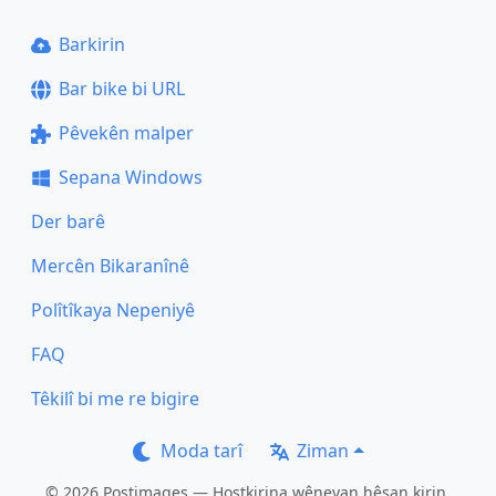
Barkirin
Bar bike bi URL
Pêvekên malper
Sepana Windows
Der barê
Mercên Bikaranînê
Polîtîkaya Nepeniyê
FAQ
Têkilî bi me re bigire
Moda tarî
Ziman
© 2026 Postimages — Hostkirina wêneyan hêsan kirin.