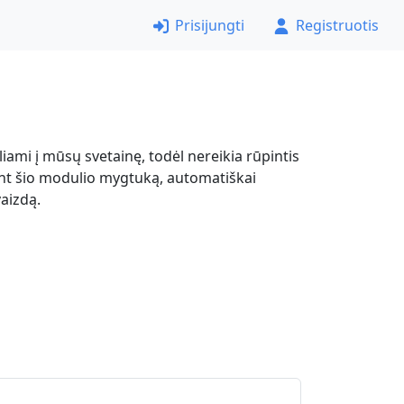
Prisijungti
Registruotis
keliami į mūsų svetainę, todėl nereikia rūpintis
jant šio modulio mygtuką, automatiškai
vaizdą.