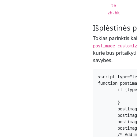
te
zh-hk
Išplėstinės 
Tokias parinktis ka
postimage_customiz
kurie bus pritaikyt
savybes.
<script type="te
function postima
	if (typeof postimage === "undefined") {

		return;

	}

	postimage.style = postimage.style || {};

	postimage.style.link = {"color": "#3a80ea", "vertical-align": "middle", "font-size": "1em"};

	postimage.style.icon = { "vertical-align": "middle", "margin-right": "0.5em", "margin-left": "0.5em"};

	postimage.style.container = {"margin-bottom": "0.5em", "margin-top": "0.5em"};

	/* Add more customizations here as needed */
