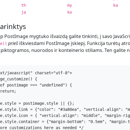
th
my
ka
ja
ko
parinktys
ip PostImage mygtuko išvaizdą galite tinkinti, į savo JavaSc
prieš
iškviesdami PostImage įskiepį. Funkcija turėtų atro
e()
i piktogramos, nuorodos ir konteinerio stiliams. Ten galite n
xt/javascript" charset="utf-8">

ge_customize() {
