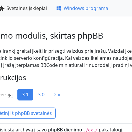
Svetainės įskiepiai
Windows programa
limo modulis, skirtas phpBB
įrankį greitai įkelti ir prisegti vaizdus prie įrašų. Vaizdai į
atinklio serverio konfigūracija. Kai vaizdas įkeliamas naudo
 įrašą įterpiamas BBCode miniatiūrai ir nuorodai į pradinį 
rukcijos
ersiją
3.1
3.0
2.x
lėtinį iš phpBB svetainės
tsisiųstą archyvą į savo phpBB diegimo
pakatalogį.
./ext/