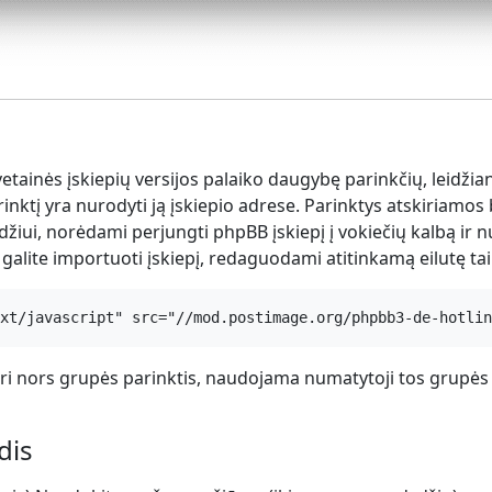
tainės įskiepių versijos palaiko daugybę parinkčių, leidžian
inktį yra nurodyti ją įskiepio adrese. Parinktys atskiriamos
džiui, norėdami perjungti phpBB įskiepį į vokiečių kalbą ir nur
 galite importuoti įskiepį, redaguodami atitinkamą eilutę taip
ext/javascript" src="//mod.postimage.org/phpbb3-de-hotlin
i nors grupės parinktis, naudojama numatytoji tos grupės
dis