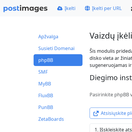
Įkelti
Įkelti per URL
Vaizdų įkė
Apžvalga
Susieti Domenai
Šis modulis prideda 
disko vieta ar žini
phpBB
sugeneruojamas ir į
SMF
Diegimo inst
MyBB
Pasirinkite phpBB v
FluxBB
PunBB
Atsisiųskite p
ZetaBoards
Išskleiskite a