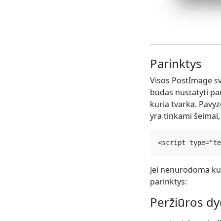
Parinktys
Visos PostImage sve
būdas nustatyti par
kuria tvarka. Pavyz
yra tinkami šeimai,
<script type="t
Jei nenurodoma kur
parinktys:
Peržiūros dy