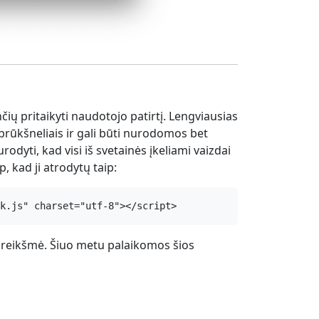
čių pritaikyti naudotojo patirtį. Lengviausias
 brūkšneliais ir gali būti nurodomos bet
odyti, kad visi iš svetainės įkeliami vaizdai
, kad ji atrodytų taip:
k.js" charset="utf-8"></script>
 reikšmė. Šiuo metu palaikomos šios