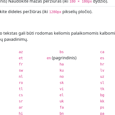
nis) Naudokite mažas peržiūras (iki
dydžio).
180 × 180px
te dideles peržiūras (iki
pikselių pločio).
1280px
tekstas gali būti rodomas keliomis palaikomomis kalbomis. 
lbų pavadinimų.
az
bs
ca
(pagrindinis)
et
en
es
fr
ha
hr
sw
ku
lv
nl
no
uz
ro
sk
sl
tl
vi
tk
cs
el
bg
sr
uk
kk
ar
fa
ps
hi
bn
pa