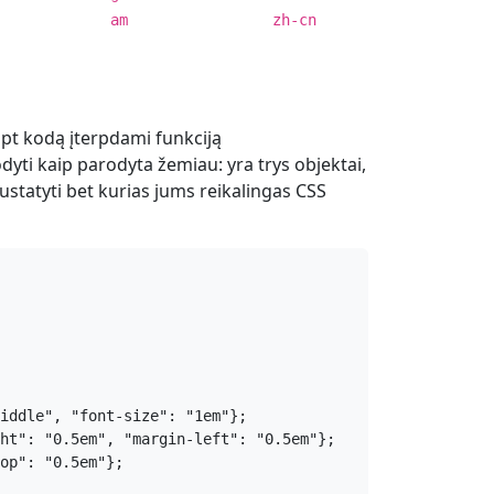
am
zh-cn
ript kodą įterpdami funkciją
dyti kaip parodyta žemiau: yra trys objektai,
ustatyti bet kurias jums reikalingas CSS