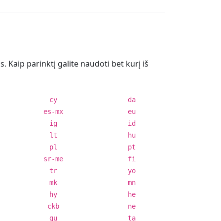
Kaip parinktį galite naudoti bet kurį iš
cy
da
es-mx
eu
ig
id
lt
hu
pl
pt
sr-me
fi
tr
yo
mk
mn
hy
he
ckb
ne
gu
ta