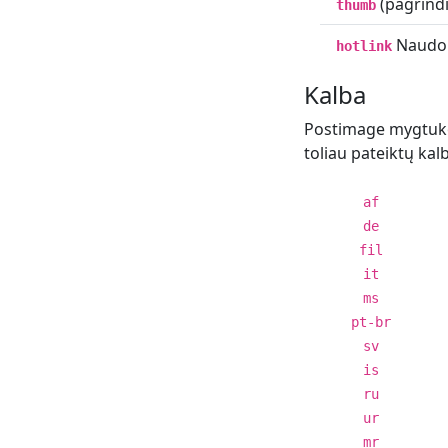
(pagrindi
thumb
Naudoki
hotlink
Kalba
Postimage mygtuko 
toliau pateiktų ka
af
de
fil
it
ms
pt-br
sv
is
ru
ur
mr