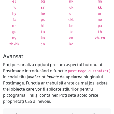
el
bg
mk
mn
ru
sr
uk
kk
hy
he
ur
ar
fa
ps
ckb
ne
mr
hi
bn
pa
gu
ta
te
th
my
ka
am
zh-cn
zh-hk
ja
ko
Avansat
Poți personaliza opțiuni precum aspectul butonului
PostImage introducând o funcție
postimage_customize()
în codul tău JavaScript
înainte
de apelarea pluginului
PostImage. Funcția ar trebui să arate ca mai jos: există
trei obiecte care vor fi aplicate stilurilor pentru
pictogramă, link și container. Poți seta acolo orice
proprietăți CSS ai nevoie.