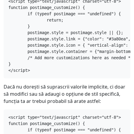
<script type="text/javascript" charset="utf-8">

function postimage_customize() {

	if (typeof postimage === "undefined") {

		return;

	}

	postimage.style = postimage.style || {};

	postimage.style.link = {"color": "#3a80ea", "vertical-align": "middle", "font-size": "1em"};

	postimage.style.icon = { "vertical-align": "middle", "margin-right": "0.5em", "margin-left": "0.5em"};

	postimage.style.container = {"margin-bottom": "0.5em", "margin-top": "0.5em"};

	/* Add more customizations here as needed */

}

</script>
Dacă nu dorești să suprascrii valorile implicite, ci doar
să modifici sau să adaugi o opțiune de stil specifică,
funcția ta ar trebui probabil să arate astfel:
<script type="text/javascript" charset="utf-8">

function postimage_customize() {

	if (typeof postimage === "undefined") {
