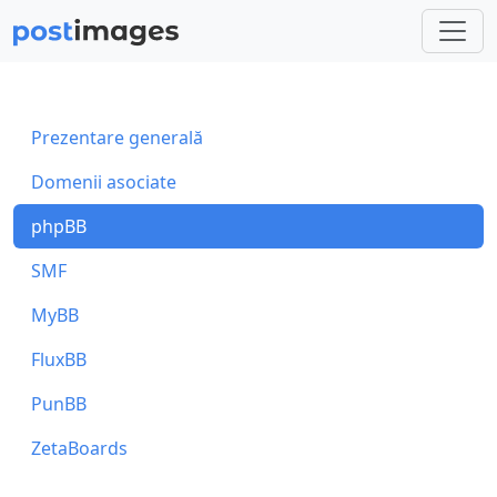
Prezentare generală
Domenii asociate
phpBB
SMF
MyBB
FluxBB
PunBB
ZetaBoards