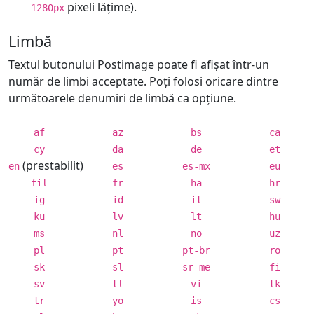
pixeli lățime).
1280px
Limbă
Textul butonului Postimage poate fi afișat într-un
număr de limbi acceptate. Poți folosi oricare dintre
următoarele denumiri de limbă ca opțiune.
af
az
bs
ca
cy
da
de
et
(prestabilit)
en
es
es-mx
eu
fil
fr
ha
hr
ig
id
it
sw
ku
lv
lt
hu
ms
nl
no
uz
pl
pt
pt-br
ro
sk
sl
sr-me
fi
sv
tl
vi
tk
tr
yo
is
cs