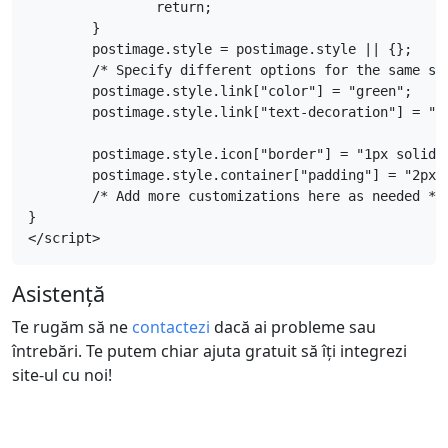
		return;

	}

	postimage.style = postimage.style || {};

	/* Specify different options for the same style separately */

	postimage.style.link["color"] = "green";

	postimage.style.link["text-decoration"] = "none";

	postimage.style.icon["border"] = "1px solid black";

	postimage.style.container["padding"] = "2px";

	/* Add more customizations here as needed */

}

</script>
Asistență
Te rugăm să ne
contactezi
dacă ai probleme sau
întrebări. Te putem chiar ajuta gratuit să îți integrezi
site-ul cu noi!