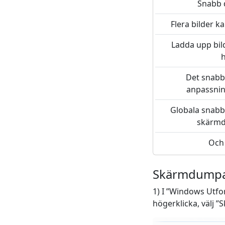
Snabb d
Flera bilder k
Ladda upp bil
h
Det snabba
anpassni
Globala snabbt
skärmd
Och 
Skärmdump
1) I ”Windows Utfor
högerklicka, välj ”S