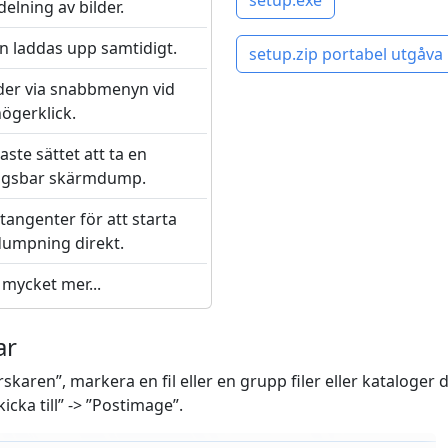
setup.exe
elning av bilder.
an laddas upp samtidigt.
setup.zip portabel utgåva
der via snabbmenyn vid
ögerklick.
ste sättet att ta en
ngsbar skärmdump.
angenter för att starta
umpning direkt.
mycket mer...
ar
skaren”, markera en fil eller en grupp filer eller kataloger du
kicka till” -> ”Postimage”.