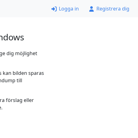
Logga in
Registrera dig
indows
ge dig möjlighet
s kan bilden sparas
mdump till
a förslag eller
e.