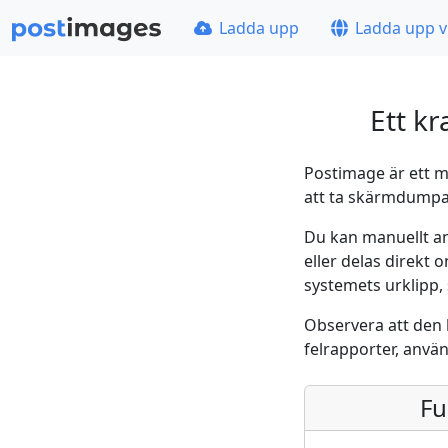
Ladda upp
Ladda upp v
Ett k
Postimage är ett m
att ta skärmdumpar 
Du kan manuellt an
eller delas direkt 
systemets urklipp, 
Observera att den 
felrapporter, anvä
Fu