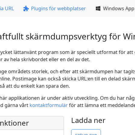
ia URL
Plugins för webbplatser
Windows App
raftfullt skärmdumpsverktyg för W
ycket lättanvänt program som är speciellt utformat för att 
av hela skrivbordet eller en del av det.
ge områdets storlek, och efter att skärmdumpen har tagit
online. Postimage kan också skicka URL:en till en delad skär
så att du enkelt kan spara den.
här applikationen är under aktiv utveckling. Om du har någr
nd gärna vårt
kontaktformulär
för att lämna ett meddeland
Ladda ner
nktioner