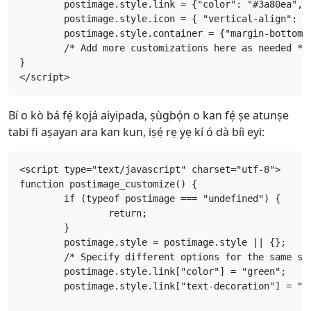
	postimage.style.link = {"color": "#3a80ea", "vertical-align": "middle", "font-size": "1em"};

	postimage.style.icon = { "vertical-align": "middle", "margin-right": "0.5em", "margin-left": "0.5em"};

	postimage.style.container = {"margin-bottom": "0.5em", "margin-top": "0.5em"};

	/* Add more customizations here as needed */

}

</script>
Bí o kò bá fẹ́ kọjá aiyipada, ṣùgbọ́n o kan fẹ́ ṣe atunṣe
tabi fi aṣayan ara kan kun, iṣẹ́ rẹ yẹ kí ó dà bíi eyi:
<script type="text/javascript" charset="utf-8">

function postimage_customize() {

	if (typeof postimage === "undefined") {

		return;

	}

	postimage.style = postimage.style || {};

	/* Specify different options for the same style separately */

	postimage.style.link["color"] = "green";

	postimage.style.link["text-decoration"] = "none";
