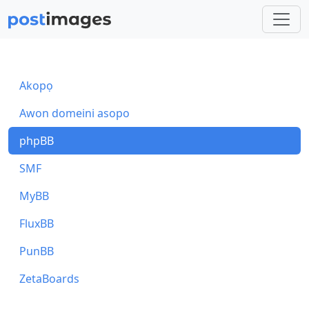
Akopọ
Awon domeini asopo
phpBB
SMF
MyBB
FluxBB
PunBB
ZetaBoards