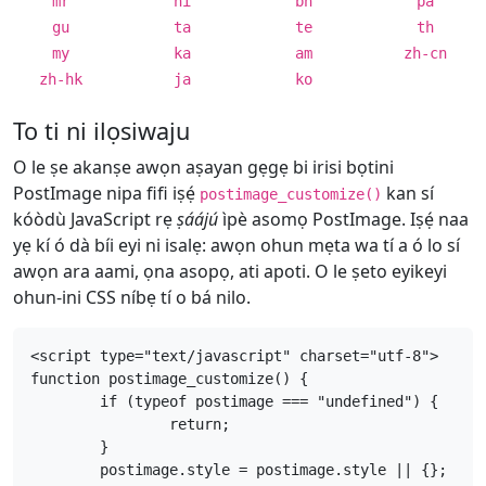
mr
hi
bn
pa
gu
ta
te
th
my
ka
am
zh-cn
zh-hk
ja
ko
To ti ni ilọsiwaju
O le ṣe akanṣe awọn aṣayan gẹgẹ bi irisi bọtini
PostImage nipa fifi iṣẹ́
kan sí
postimage_customize()
kóòdù JavaScript rẹ
ṣáájú
ìpè asomọ PostImage. Iṣẹ́ naa
yẹ kí ó dà bíi eyi ni isalẹ: awọn ohun mẹta wa tí a ó lo sí
awọn ara aami, ọna asopọ, ati apoti. O le ṣeto eyikeyi
ohun-ini CSS níbẹ tí o bá nilo.
<script type="text/javascript" charset="utf-8">

function postimage_customize() {

	if (typeof postimage === "undefined") {

		return;

	}

	postimage.style = postimage.style || {};
