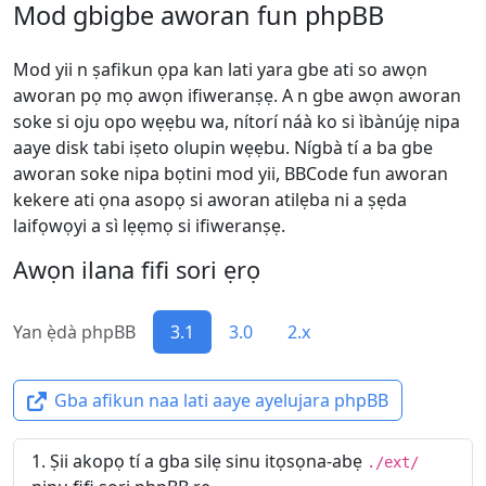
Mod gbigbe aworan fun phpBB
Mod yii n ṣafikun ọpa kan lati yara gbe ati so awọn
aworan pọ mọ awọn ifiweranṣẹ. A n gbe awọn aworan
soke si oju opo wẹẹbu wa, nítorí náà ko si ìbànújẹ nipa
aaye disk tabi iṣeto olupin wẹẹbu. Nígbà tí a ba gbe
aworan soke nipa bọtini mod yii, BBCode fun aworan
kekere ati ọna asopọ si aworan atilẹba ni a ṣẹda
laifọwọyi a sì lẹẹmọ si ifiweranṣẹ.
Awọn ilana fifi sori ẹrọ
Yan ẹ̀dà phpBB
3.1
3.0
2.x
Gba afikun naa lati aaye ayelujara phpBB
Ṣii akopọ tí a gba silẹ sinu itọsọna-abẹ
./ext/