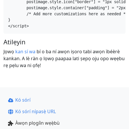
	postimage.style.icon["border"] = "1px solid black";

	postimage.style.container["padding"] = "2px";

	/* Add more customizations here as needed */

}

</script>
Atilẹyin
Jọwọ
kan sí wa
bí o ba ní awọn iṣoro tabi awọn ìbéèrè
kankan. A lè ràn ọ lọwọ paapaa lati ṣepọ oju opo wẹẹbu
rẹ pẹlu wa ni ọfẹ!
Kó sórí
Kó sórí nípasẹ̀ URL
Àwọn plọgíìn wẹẹ̀bù