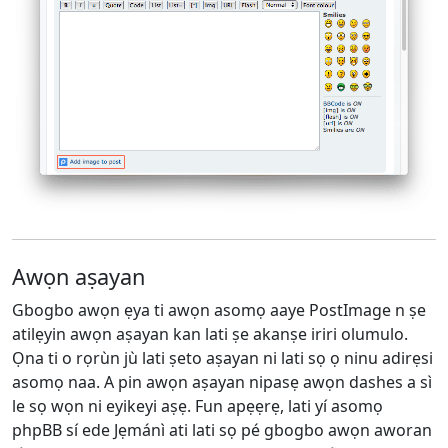
Awọn aṣayan
Gbogbo awọn ẹya ti awọn asomọ aaye PostImage n ṣe
atilẹyin awọn aṣayan kan lati ṣe akanṣe iriri olumulo.
Ọna ti o rọrùn jù lati ṣeto aṣayan ni lati sọ ọ ninu adirẹsi
asomọ naa. A pin awọn aṣayan nipasẹ awọn dashes a sì
le sọ wọn ni eyikeyi aṣẹ. Fun apẹẹrẹ, lati yí asomọ
phpBB sí ede Jẹmánì ati lati sọ pé gbogbo awọn aworan