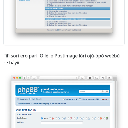
Fifi sori ẹrọ parí. O lè lo Postimage lórí ojú-òpó wẹẹ̀bù
rẹ báyìí.