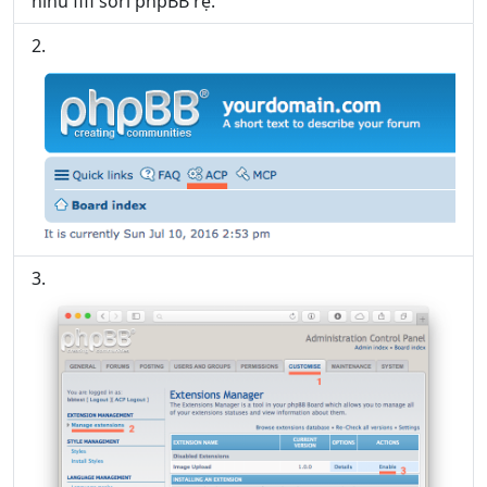
ninu fifi sori phpBB rẹ.