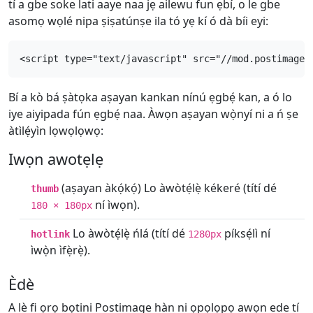
tí a gbe soke lati aaye naa jẹ ailewu fun ẹbí, o le gbe
asomọ wọlé nipa ṣiṣatúnṣe ila tó yẹ kí ó dà bíi eyi:
<script type="text/javascript" src="//mod.postimage.
Bí a kò bá ṣàtọka aṣayan kankan nínú ẹgbẹ́ kan, a ó lo
iye aiyipada fún ẹgbẹ́ naa. Àwọn aṣayan wọ̀nyí ni a ń ṣe
àtìlẹ́yìn lọwọlọwọ:
Iwọn awotẹlẹ
(aṣayan àkọ́kọ́) Lo àwòtẹ́lẹ̀ kékeré (títí dé
thumb
ní ìwọn).
180 × 180px
Lo àwòtẹ́lẹ̀ ńlá (títí dé
píksẹ́lì ní
hotlink
1280px
ìwọ̀n ìfẹ̀rẹ̀).
Èdè
A lè fi ọrọ bọtini Postimage hàn ni ọpọlọpọ awọn ede tí