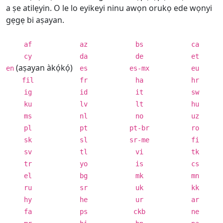
a ṣe atilẹyin. O le lo eyikeyi ninu awọn orukọ ede wọnyi
gẹgẹ bi aṣayan.
af
az
bs
ca
cy
da
de
et
(aṣayan àkọ́kọ́)
en
es
es-mx
eu
fil
fr
ha
hr
ig
id
it
sw
ku
lv
lt
hu
ms
nl
no
uz
pl
pt
pt-br
ro
sk
sl
sr-me
fi
sv
tl
vi
tk
tr
yo
is
cs
el
bg
mk
mn
ru
sr
uk
kk
hy
he
ur
ar
fa
ps
ckb
ne