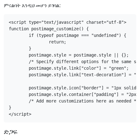
ምናልባት እንዲህ መሆን ይገባል:
<script type="text/javascript" charset="utf-8">

function postimage_customize() {

	if (typeof postimage === "undefined") {

		return;

	}

	postimage.style = postimage.style || {};

	/* Specify different options for the same style separately */

	postimage.style.link["color"] = "green";

	postimage.style.link["text-decoration"] = "none";

	postimage.style.icon["border"] = "1px solid black";

	postimage.style.container["padding"] = "2px";

	/* Add more customizations here as needed */

}

</script>
ድጋፍ