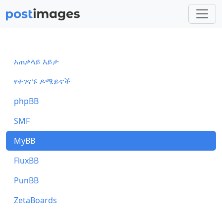
አጠቃላይ እይታ
የተገናኙ ዶሜይኖች
phpBB
SMF
MyBB
FluxBB
PunBB
ZetaBoards