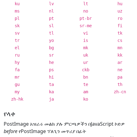
ku
lv
lt
hu
ms
nl
no
uz
pl
pt
pt-br
ro
sk
sl
sr-me
fi
sv
tl
vi
tk
tr
yo
is
cs
el
bg
mk
mn
ru
sr
uk
kk
hy
he
ur
ar
fa
ps
ckb
ne
mr
hi
bn
pa
gu
ta
te
th
my
ka
am
zh-cn
zh-hk
ja
ko
የላቀ
PostImage አዝራሩ መልክ ያሉ ምርጫዎችን በJavaScript ኮድዎ
before
የPostImage ፕለጊን መጥሪያ በፊት