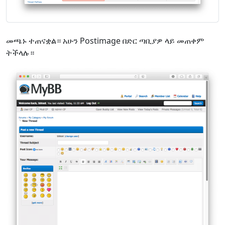
መጫኑ ተጠናቋል። አሁን Postimage በድር ጣቢያዎ ላይ መጠቀም
ትችላሉ።