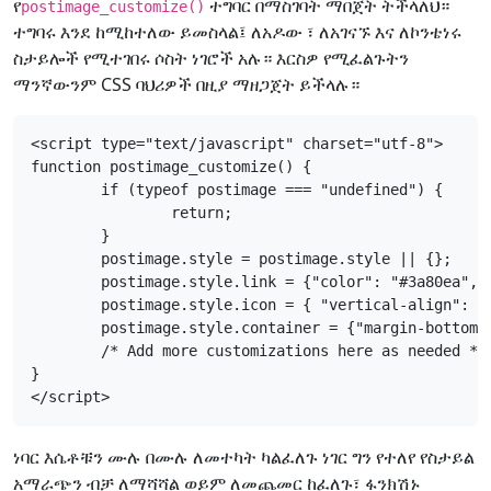
የ
ተግባር በማስገባት ማበጀት ትችላለህ።
postimage_customize()
ተግባሩ እንደ ከሚከተለው ይመስላል፤ ለአዶው ፣ ለአገናኙ እና ለኮንቴነሩ
ስታይሎች የሚተገበሩ ሶስት ነገሮች አሉ። እርስዎ የሚፈልጉትን
ማንኛውንም CSS ባህሪዎች በዚያ ማዘጋጀት ይችላሉ።
<script type="text/javascript" charset="utf-8">

function postimage_customize() {

	if (typeof postimage === "undefined") {

		return;

	}

	postimage.style = postimage.style || {};

	postimage.style.link = {"color": "#3a80ea", "vertical-align": "middle", "font-size": "1em"};

	postimage.style.icon = { "vertical-align": "middle", "margin-right": "0.5em", "margin-left": "0.5em"};

	postimage.style.container = {"margin-bottom": "0.5em", "margin-top": "0.5em"};

	/* Add more customizations here as needed */

}

</script>
ነባር እሴቶቹን ሙሉ በሙሉ ለመተካት ካልፈለጉ ነገር ግን የተለየ የስታይል
አማራጭን ብቻ ለማሻሻል ወይም ለመጨመር ከፈለጉ፣ ፋንክሽኑ