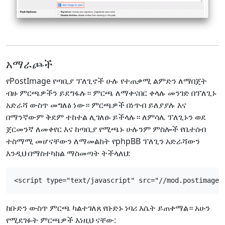
አማራጮች
የPostImage የጣቢያ ፕለጊኖች ሁሉ የተጠቃሚ ልምድን ለማበጀት
ብዙ ምርጫዎችን ይደግፋሉ። ምርጫ ለማቀናበር ቀላሉ መንገድ በፕለጊኑ
አድራሻ ውስጥ መግለፅ ነው። ምርጫዎች በነጥብ ይለያያሉ እና
በማንኛውም ቅደም ተከተል ሊገለፁ ይችላሉ። ለምሳሌ ፕለጊኑን ወደ
ጀርመንኛ ለመቀየር እና ከጣቢያ የሚጫኑ ሁሉንም ምስሎች የቤተሰብ
ተስማሚ መሆናቸውን ለማመልከት የphpBB ፕለጊን አድራሻውን
እንዲህ በማስተካከል ማስመጣት ትችላለህ:
<script type="text/javascript" src="//mod.postimage.
ከቡድን ውስጥ ምርጫ ካልተገለጸ የቡድኑ ነባሪ እሴት ይጠቀማል። አሁን
የሚደገፉት ምርጫዎች እነዚህ ናቸው: