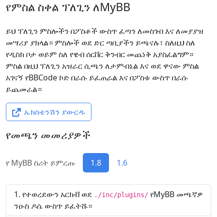
የምስል ስቀል ፕለጊን ለMyBB
ይህ ፕለጊን ምስሎችን በፖስቶች ውስጥ ፈጣን ለመስገብ እና ለመያያዝ
መሣሪያ ያክላል። ምስሎች ወደ ድር ጣቢያችን ይጫናሉ፣ ስለዚህ ስለ
የዲስክ ቦታ ወይም ስለ የዌብ ሰርቨር ቅንብር መጨነቅ አያስፈልግም።
ምስል በዚህ ፕለጊን አዝራር ሲጫን ለታምብኔል እና ወደ ዋናው ምስል
አገናኝ የBBCode ኮድ በራሱ ይፈጠራል እና በፖስቱ ውስጥ በራሱ
ይጨመራል።
ኤክስቴንሽን ያውርዱ
የመጫን መመሪያዎች
የ MyBB ስሪት ይምረጡ
1.8
1.6
የተወረደውን አርክቭ ወደ
የMyBB መጫኛዎ
./inc/plugins/
ንዑስ ዶሴ ውስጥ ይፈትሹ።