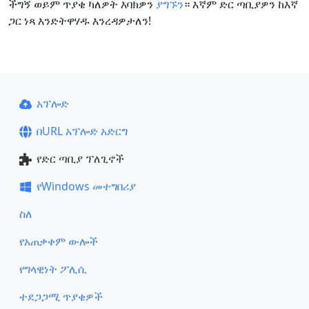
ችግኝ ወይም ጥያቄ ካለዎት እባክዎን
ያግኙን
። እኛም ድር ጣቢያዎን ከእኛ
ጋር ነጻ እንድትዋሃዱ እንረዳዎታለን!
አፕሎድ
በURL አፕሎድ አድርግ
የድር ጣቢያ ፕለጊኖች
የWindows መተግበሪያ
ስለ
የአጠቃቀም ውሎች
የግላዊነት ፖሊሲ
ተደጋጋሚ ጥያቄዎች