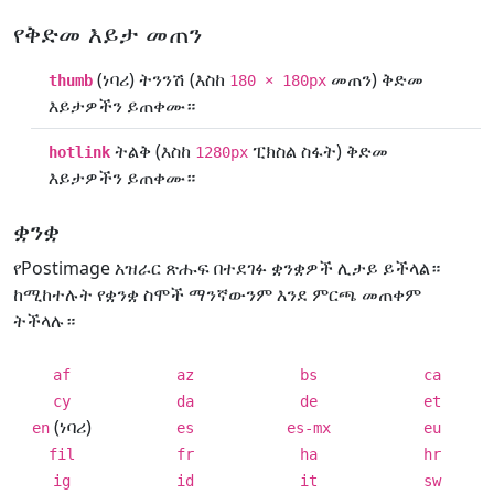
የቅድመ እይታ መጠን
(ነባሪ) ትንንሽ (እስከ
መጠን) ቅድመ
thumb
180 × 180px
እይታዎችን ይጠቀሙ።
ትልቅ (እስከ
ፒክስል ስፋት) ቅድመ
hotlink
1280px
እይታዎችን ይጠቀሙ።
ቋንቋ
የPostimage አዝራር ጽሑፍ በተደገፉ ቋንቋዎች ሊታይ ይችላል።
ከሚከተሉት የቋንቋ ስሞች ማንኛውንም እንደ ምርጫ መጠቀም
ትችላሉ።
af
az
bs
ca
cy
da
de
et
(ነባሪ)
en
es
es-mx
eu
fil
fr
ha
hr
ig
id
it
sw