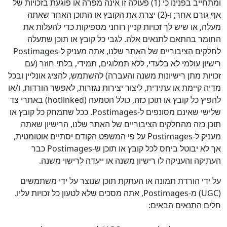
ומתחייב בפנינו כי (1) פעולה זו אינה מפרה או פוגעת בזכויות של
אף גורם אחר; ו-(2) יצרת את הקובץ או התוכן האחר שאתה
מעלה, או שיש לך זכויות קניין רוחני מספיקות כדי להעלות את
החומר בהתאם לתנאים אלה. לגבי כל קובץ או תוכן שתעלה
לחלקים הציבוריים של האתר שלנו, אתה מעניק ל-Postimages
רישיון עולמי לא בלעדי, ללא תמלוגים, תמידי, בלתי חוזר (עם
זכויות מתן רישיונות משנה והעברה) להשתמש, להציג אונליין ובכל
מדיה קיימת או עתידית, ליצור יצירות נגזרות, לאפשר הורדות, ו/או
להפיץ כל קובץ או תוכן כזה, כולל הטמעה (hotlinked) באתרי צד
שלישי שאינם מסונפים ל-Postimages. ככל שתמחק כל קובץ או
תוכן כזה מהחלקים הציבוריים של האתר שלנו, הרישיון שאתה
מעניק ל-Postimages על פי המשפט הקודם יסתיים אוטומטית,
אך לא יבוטל ביחס לכל קובץ או תוכן ש-Postimages כבר
העתיקה והעניקה לו רישיון משנה או ייעדה לרישוי משנה.
על ידי הורדת תמונה או העתקת תוכן שנוצר על ידי משתמשים
(UGC) מ-Postimages, אתה מסכים שלא לטעון כל זכויות עליו.
חלים התנאים הבאים: