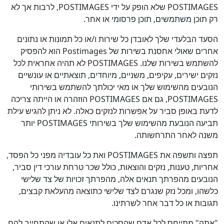
POSTIMAGES שלא הופק על ידי POSTIMAGES, לרבות אך לא
רק תוכן משתמשים, תוכן פרסומי או אחר.
הסעד הבלעדי שלך לאובדן כל שירות ו/או כל תמונות או נתונים
אחרים שאולי אחסנת בשירות של Postimages הוא להפסיק
להשתמש בשירות שלנו. POSTIMAGES לא תהיה אחראית לכל
נזקים ישירים, עקיפים, משניים, מיוחדים, תוצאתיים או עונשיים
הנובעים מהשימוש שלך או מאי יכולתך להשתמש בשירותי
POSTIMAGES, גם אם POSTIMAGES הוזהרה או הייתה צריכה
לדעת באופן סביר על אפשרות לנזקים כאלה. לא ניתן להגיש עילת
תביעה הנובעת מהשימוש שלך בשירותי POSTIMAGES יותר
משנה לאחר התרחשותה.
תפצה ותשפה את POSTIMAGES ואת כל עובדיה מפני כל הפסד,
אחריות, טענות, נזקים והוצאות, כולל שכר טרחת עורכי דין סביר,
הנובעים מהפרתך תנאים אלה, מהפרתך זכויות של צד שלישי
כלשהו, ומכל נזק שנגרם לצד שלישי כתוצאה מהעלאת קבצים,
תגובות או כל דבר אחר לשרתינו.
"אתה" מתייחס לכל אדם שהסכים לתנאים אלו או שהתחייב להם