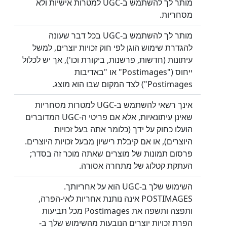
מותר לך להשתמש ב-UGC למטרות אישיות ולא
מסחריות.
מותר לך להשתמש ב-UGC בכל דבר שעונה
להגדרת שימוש הוגן לפי חוק זכויות יוצרים, למשל
עיתונות (חדשות, פרשנות, ביקורת וכו'), אך יש לכלול
ייחוס ("Postimages" או "באדיבות
Postimages") לצד המקום שבו הוא מוצג.
אינך רשאי להשתמש ב-UGC למטרות מסחריות
שאינן עיתונאיות, אלא אם פריטי ה-UGC המדוברים
הועלו כחוק על ידך (כלומר אתה בעל זכויות
היוצרים), או אם קיבלת רישיון מבעל זכויות היוצרים.
פרסום תמונות של מוצרים שאתה מוכר זה בסדר;
העתקת קטלוג של מתחרה אסורה.
השימוש שלך ב-UGC הוא על אחריותך.
POSTIMAGES אינה נותנת אחריות לאי-הפרה,
ותפצה ותשפה את Postimages מכל תביעות
הפרת זכויות יוצרים הנובעות מהשימוש שלך ב-