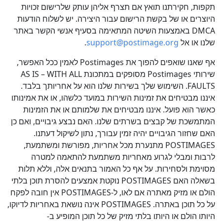
תקפות, חקירתנו תואץ אם תצרף אליהן עותק שלרישום זכויות
היוצרים או של בקשת הרישום עבור היצירה. יש לשלוח הודעות
DMCA באמצעות השיטה המתאימה בסעיף אנשי הקשר באתר
שלנו או אל
support@postimage.org
.
אף שאנו שואפים להפוך את Postimages לאמין ככל האפשר,
שירותי Postimages מסופקים במתכונת AS IS – WITH ALL
FAULTS. השימוש שלך בשירות שלנו הוא על אחריותך בלבד.
איננו מבטיחים את זמינות השירות במועד כלשהו, או את אמינותו
כאשר הוא פועל. איננו מבטיחים את שלמותם או את הזמינות
המתמשכת של קבצים בשרתים שלנו. האם נבצע גיבויים, ואם כן
האם שחזור הגיבויים יהיה זמין עבורך, נתון לשיקול דעתנו.
POSTIMAGES מתנערת מכל אחריות, מפורשת ומשתמעת,
לרבות ומבלי לגרוע מאחריות משתמעת להתאמה למטרה
מסוימת ולסחירות. על אף כל האמור בתנאים אלה, וללא תלות
בשאלה האם POSTIMAGES נוקטת אמצעים להסרת תוכן בלתי
הולם או מזיק מאתרה אם לאו, ל-POSTIMAGES אין חובה לפקח
על כל תוכן באתרה. POSTIMAGES אינה נושאת באחריות לדיוקו,
היותו הולם או היותו בלתי מזיק של כל תוכן המופיע ב-