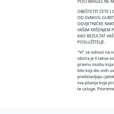
POSTIMAGES NE M
OBEŠTETIT ĆETE 
OD SVAKOG GUBITK
ODVJETNIČKE NAKN
VAŠIM KRŠENJEM 
KAO REZULTAT VAŠ
POSLUŽITELJE.
"Vi" se odnosi na s
obzira je li takva 
pravnu osobu koja 
bilo koji dio ovih 
predstavljaju cjel
sva pitanja koja pr
te usluge. Povreme