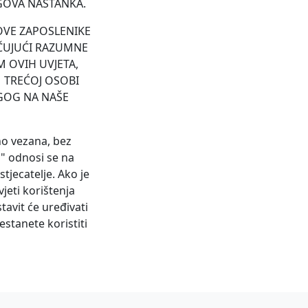
GOVA NASTANKA.
OVE ZAPOSLENIKE
UČUJUĆI RAZUMNE
M OVIH UVJETA,
 TREĆOJ OSOBI
UGOG NA NAŠE
rno vezana, bez
i" odnosi se na
tjecatelje. Ako je
jeti korištenja
avit će uređivati
estanete koristiti