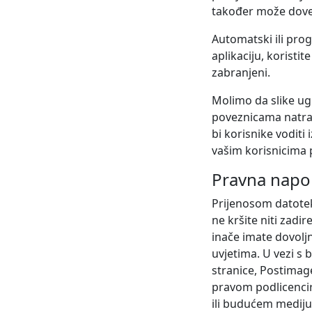
također može doves
Automatski ili pro
aplikaciju, koristit
zabranjeni.
Molimo da slike u
poveznicama natrag
bi korisnike vodit
vašim korisnicima p
Pravna nap
Prijenosom datoteke
ne kršite niti zadir
inače imate dovoljn
uvjetima. U vezi s 
stranice, Postimage
pravom podlicencir
ili budućem mediju,