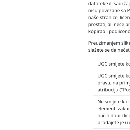
datoteke ili sadrža
nisu povezane sa Po
naše stranice, lic
prestati, ali neće 
kopirao i podlicenc
Preuzimanjem slike 
slažete se da nećet
UGC smijete ko
UGC smijete k
pravu, na primj
atribuciju ("P
Ne smijete kor
elementi zakoni
način dobili li
prodajete je u