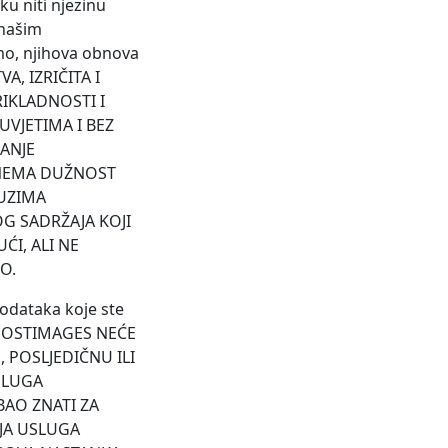
u niti njezinu
 našim
emo, njihova obnova
A, IZRIČITA I
RIKLADNOSTI I
VJETIMA I BEZ
ANJE
 NEMA DUŽNOST
EUZIMA
G SADRŽAJA KOJI
ĆI, ALI NE
O.
h podataka koje ste
. POSTIMAGES NEĆE
 POSLJEDIČNU ILI
SLUGA
BAO ZNATI ZA
JA USLUGA