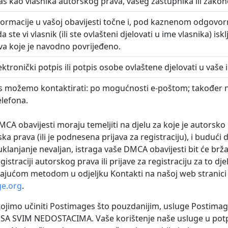
as kao vlasnika autorskog prava, vašeg zastupnika ili zako
nformacije u vašoj obavijesti točne i, pod kaznenom odgovo
a ste vi vlasnik (ili ste ovlašteni djelovati u ime vlasnika) isk
a koje je navodno povrijeđeno.
elektronički potpis ili potpis osobe ovlaštene djelovati u vaše 
s možemo kontaktirati: po mogućnosti e-poštom; također n
elefona.
CA obavijesti moraju temeljiti na djelu za koje je autorsko
ka prava (ili je podnesena prijava za registraciju), i budući d
lanjanje nevaljan, istraga vaše DMCA obavijesti bit će brža 
istraciji autorskog prava ili prijave za registraciju za to dj
rajućom metodom u odjeljku Kontakti na našoj web stranici i
e.org
.
tojimo učiniti Postimages što pouzdanijim, usluge Postimag
 SA SVIM NEDOSTACIMA. Vaše korištenje naše usluge u potp