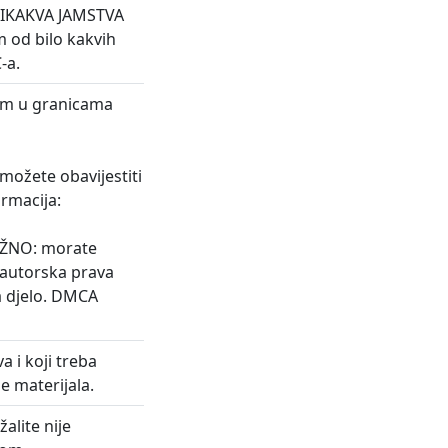
 NIKAKVA JAMSTVA
 od bilo kakvih
-a.
osim u granicama
 možete obavijestiti
rmacija:
 VAŽNO: morate
a autorska prava
a djelo. DMCA
a i koji treba
e materijala.
alite nije