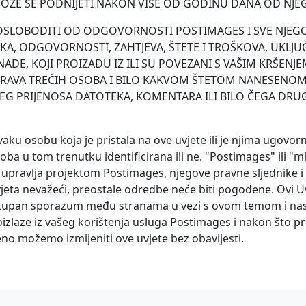
OŽE SE PODNIJETI NAKON VIŠE OD GODINU DANA OD NJE
I OSLOBODITI OD ODGOVORNOSTI POSTIMAGES I SVE NJEG
A, ODGOVORNOSTI, ZAHTJEVA, ŠTETE I TROŠKOVA, UKLJ
ADE, KOJI PROIZAĐU IZ ILI SU POVEZANI S VAŠIM KRŠENJE
PRAVA TREĆIH OSOBA I BILO KAKVOM ŠTETOM NANESENOM
EG PRIJENOSA DATOTEKA, KOMENTARA ILI BILO ČEGA DR
vaku osobu koja je pristala na ove uvjete ili je njima ugovo
osoba u tom trenutku identificirana ili ne. "Postimages" ili "m
upravlja projektom Postimages, njegove pravne sljednike i s
uvjeta nevažeći, preostale odredbe neće biti pogođene. Ovi Uv
okupan sporazum među stranama u vezi s ovom temom i nast
oizlaze iz vašeg korištenja usluga Postimages i nakon što pr
no možemo izmijeniti ove uvjete bez obavijesti.