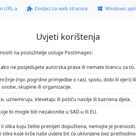
m URL-a
Dodaci za web stranice
Windows apli
Uvjeti korištenja
nositi na poslužitelje usluge Postimages:
 ako ne posjedujete autorska prava ili nemate licencu za to.
mržnje (npr. pogrdne primjedbe o rasi, spolu, dobi ili vjeri) i
e osobe, skupine ili organizacije.
te, uznemiruju, klevetaju ili potiču nasilje ili kaznena djela.
 koje bi mogle biti nezakonite u SAD-u ili EU.
 li slika koju želite prenijeti dopuštena, nemojte je prenosit
i slike koje krše naše uvjete bit će uklonjene bez prethodn