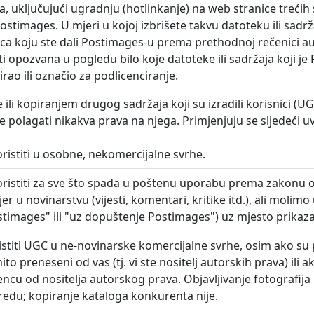
ja, uključujući ugradnju (hotlinkanje) na web stranice trećih
stimages. U mjeri u kojoj izbrišete takvu datoteku ili sadrža
enca koju ste dali Postimages-u prema prethodnoj rečenici a
biti opozvana u pogledu bilo koje datoteke ili sadržaja koji j
irao ili označio za podlicenciranje.
ili kopiranjem drugog sadržaja koji su izradili korisnici (U
e polagati nikakva prava na njega. Primjenjuju se sljedeći uvj
ristiti u osobne, nekomercijalne svrhe.
oristiti za sve što spada u poštenu uporabu prema zakonu
er u novinarstvu (vijesti, komentari, kritike itd.), ali molimo 
ostimages" ili "uz dopuštenje Postimages") uz mjesto prikaza
istiti UGC u ne-novinarske komercijalne svrhe, osim ako s
to preneseni od vas (tj. vi ste nositelj autorskih prava) ili a
cencu od nositelja autorskog prava. Objavljivanje fotografija
 redu; kopiranje kataloga konkurenta nije.