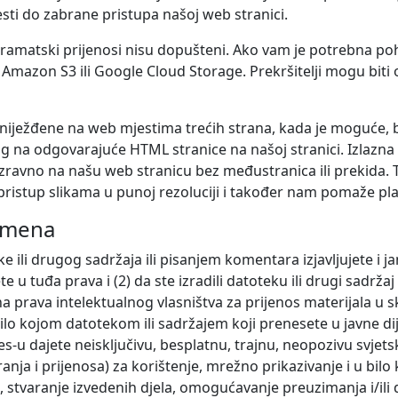
ti do zabrane pristupa našoj web stranici.
gramatski prijenosi nisu dopušteni. Ako vam je potrebna poh
e Amazon S3 ili Google Cloud Storage. Prekršitelji mogu biti o
gniježđene na web mjestima trećih strana, kada je moguće
 na odgovarajuće HTML stranice na našoj stranici. Izlazna
i izravno na našu web stranicu bez međustranica ili prekida
ristup slikama u punoj rezoluciji i također nam pomaže plat
omena
 ili drugog sadržaja ili pisanjem komentara izjavljujete i ja
ete u tuđa prava i (2) da ste izradili datoteku ili drugi sadržaj 
a prava intelektualnog vlasništva za prijenos materijala u 
bilo kojom datotekom ili sadržajem koji prenesete u javne di
s-u dajete neisključivu, besplatnu, trajnu, neopozivu svjets
anja i prijenosa) za korištenje, mrežno prikazivanje i u bil
 stvaranje izvedenih djela, omogućavanje preuzimanja i/ili d