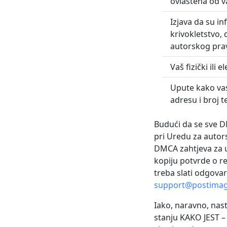
ovlaštena od v
Izjava da su i
krivokletstvo, d
autorskog prav
Vaš fizički ili 
Upute kako va
adresu i broj t
Budući da se sve DM
pri Uredu za autors
DMCA zahtjeva za uk
kopiju potvrde o reg
treba slati odgova
support@postimag
Iako, naravno, nas
stanju KAKO JEST –