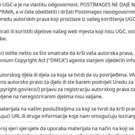
je UGC-a je na vlastitu odgovornost. POSTIMAGES NE DAJE
AVA, a vi ćete obeštetiti i držati Postimages neodgovornim
vredu autorskih prava koji proizlaze iz vašeg korištenja UGC
rati ili koristiti dijelove našeg web mjesta koji nisu UGC, 
be.
ci vidite nešto za što smatrate da krši vaša autorska prava,
ennium Copyright Act ("DMCA") agenta slanjem sljedećih info
autorskog djela ili djela za koja se tvrdi da su povrijeđena.
rano autorsko pravo za djelo ili ste barem podnijeli Uredu z
pyright.gov/eco/) prijavu za registraciju autorskog prava z
ljene na neregistriranim djelima nisu valjane.
materijala na našim poslužiteljima za koji se tvrdi da krši prav
čujući URL ili druge informacije koje nam omogućuju lociranj
roj vjeri vjerujete da uporaba materijala na način na koji se ž