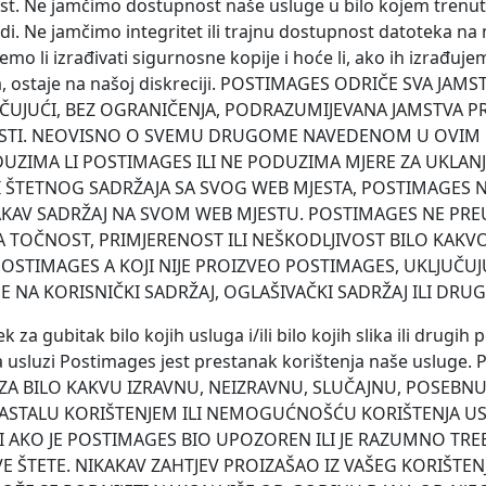
st. Ne jamčimo dostupnost naše usluge u bilo kojem trenutk
i. Ne jamčimo integritet ili trajnu dostupnost datoteka na
emo li izrađivati sigurnosne kopije i hoće li, ako ih izrađuj
, ostaje na našoj diskreciji. POSTIMAGES ODRIČE SVA JAMSTV
UČUJUĆI, BEZ OGRANIČENJA, PODRAZUMIJEVANA JAMSTVA P
OSTI. NEOVISNO O SVEMU DRUGOME NAVEDENOM U OVIM U
UZIMA LI POSTIMAGES ILI NE PODUZIMA MJERE ZA UKLANJ
I ŠTETNOG SADRŽAJA SA SVOG WEB MJESTA, POSTIMAGES
AKAV SADRŽAJ NA SVOM WEB MJESTU. POSTIMAGES NE PR
TOČNOST, PRIMJERENOST ILI NEŠKODLJIVOST BILO KAKVO
POSTIMAGES A KOJI NIJE PROIZVEO POSTIMAGES, UKLJUČUJU
E NA KORISNIČKI SADRŽAJ, OGLAŠIVAČKI SADRŽAJ ILI DRUG
jek za gubitak bilo kojih usluga i/ili bilo kojih slika ili drugi
 usluzi Postimages jest prestanak korištenja naše usluge
A BILO KAKVU IZRAVNU, NEIZRAVNU, SLUČAJNU, POSEBNU,
ASTALU KORIŠTENJEM ILI NEMOGUĆNOŠĆU KORIŠTENJA U
I AKO JE POSTIMAGES BIO UPOZOREN ILI JE RAZUMNO TRE
ŠTETE. NIKAKAV ZAHTJEV PROIZAŠAO IZ VAŠEG KORIŠTEN