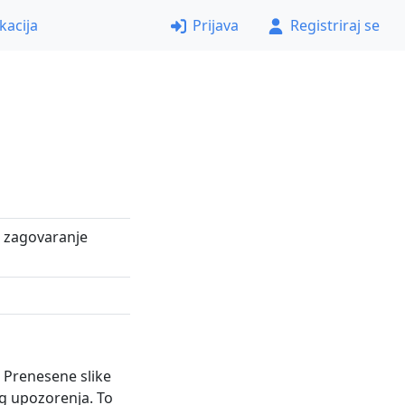
kacija
Prijava
Registriraj se
li zagovaranje
i. Prenesene slike
og upozorenja. To