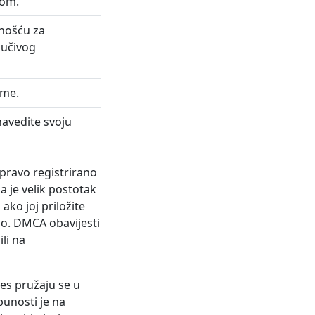
nom.
rnošću za
ljučivog
ime.
avedite svoju
 pravo registrirano
a je velik postotak
ako joj priložite
elo. DMCA obavijesti
li na
es pružaju se u
unosti je na