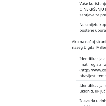
Vaše korišten
O NEKRŠENJU PR
zahtjeva za po
Ne smijete kopi
poštene upora
Ako na našoj strani
našeg Digital Mill
Identifikacija 
imati registri
(http://www.co
obavijesti teme
Identifikacija 
ukloniti, uklju
Izjava da u dob