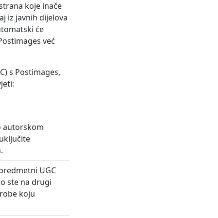
 strana koje inače
j iz javnih dijelova
utomatski će
e Postimages već
GC) s Postimages,
eti:
 o autorskom
uključite
.
u predmetni UGC
ko ste na drugi
 robe koju