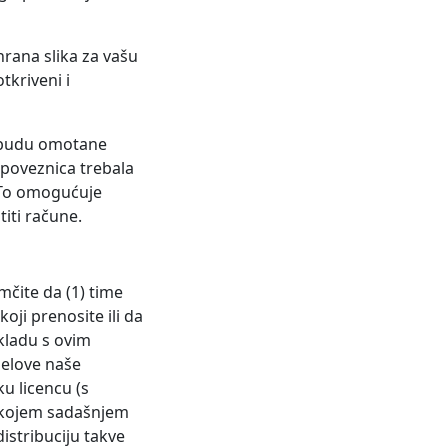
rana slika za vašu
tkriveni i
, budu omotane
 poveznica trebala
. To omogućuje
iti račune.
mčite da (1) time
koji prenosite ili da
skladu s ovim
jelove naše
ku licencu (s
o kojem sadašnjem
istribuciju takve