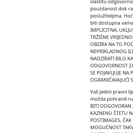
vlastitu odgovorno
pouzdanost dok rad
poslužiteljima. Hoć
biti dostupna vama
IMPLICITNA, UKLJ
TRŽIŠNE VRIJEDN
OBZIRA NA TO POD
NEPRIKLADNOG IL
NADZIRATI BILO K
ODGOVORNOST ZA 
SE POJAVLJUJE NA 
OGRANIČAVAJUĆI S
Vaš jedini pravni li
možda pohranili na
BITI ODGOVORAN Z
KAZNENU ŠTETU N
POSTIMAGES, ČAK 
MOGUĆNOST TAKVE 