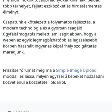
Prémium fiókok további előnyöket kínálnak, például
több tárhelyet, fejlett eszközöket és hirdetésmentes
élményt.
Csapatunk elkötelezett a folyamatos fejlesztés, a
modern technológia és a gyorsan reagáló
ügyféltámogatás mellett, ami segít abban, hogy a
weben az egyik legmegbízhatóbb és legszélesebb
körben használt ingyenes képtárhely szolgáltatás
maradjunk.
Frissítse fórumát még ma a
Simple Image Upload
moddal, és lássa, milyen egyszerű képeket hozzáadni
közvetlenül a közzétételi oldalról.