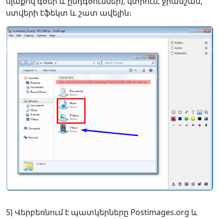
սլաքով գծեր և ընդգծումներ), կտրում, ջրանշան,
ստվերի էֆեկտ և շատ ավելին։
5) Վերբեռնում է պատկերները Postimages.org և