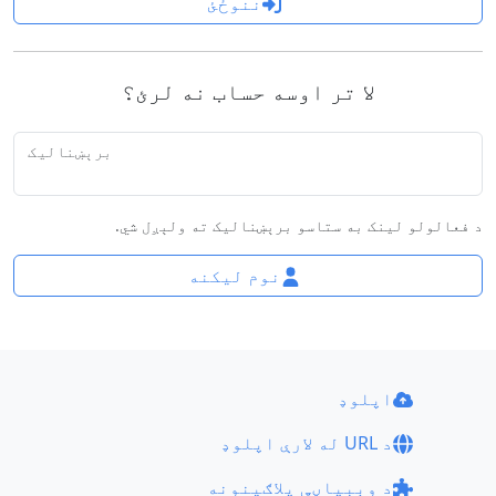
ننوځئ
لا تر اوسه حساب نه لرئ؟
برېښنالیک
د فعالولو لینک به ستاسو برېښنالیک ته ولېږل شي.
نوم لیکنه
اپلوډ
د URL له لارې اپلوډ
د وېبپاڼې پلاګینونه