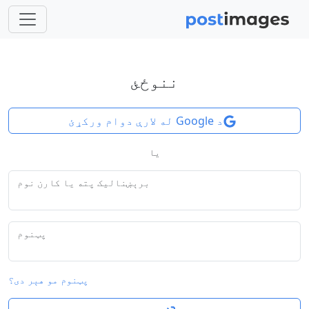
ننوځئ
د Google له لارې دوام ورکړئ
یا
برېښنالیک پته یا کارن نوم
پټنوم
پټنوم مو هېر دی؟