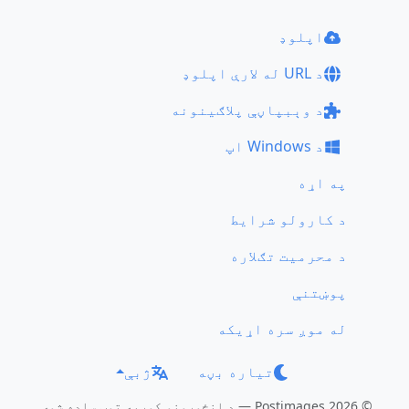
اپلوډ
د URL له لارې اپلوډ
د وېبپاڼې پلاګینونه
د Windows اپ
په اړه
د کارولو شرایط
د محرمیت تګلاره
پوښتنې
له موږ سره اړیکه
تیاره بڼه
ژبې
© 2026 Postimages — د انځورونو کوربه توب ساده شوی.