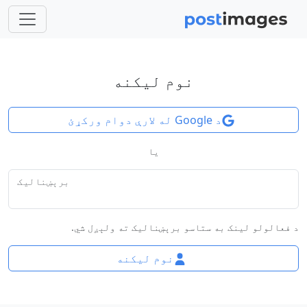
نوم لیکنه
د Google له لارې دوام ورکړئ
یا
برېښنالیک
د فعالولو لینک به ستاسو برېښنالیک ته ولېږل شي.
نوم لیکنه