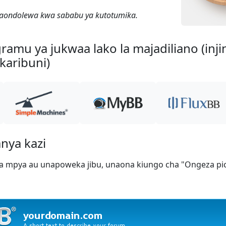
itaondolewa kwa sababu ya kutotumika.
amu ya jukwaa lako la majadiliano (injin
 karibuni)
anya kazi
mpya au unapoweka jibu, unaona kiungo cha "Ongeza pich