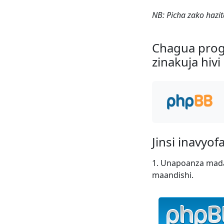
NB: Picha zako haz
Chagua progr
zinakuja hivi
Jinsi inavyof
Unapoanza mada 
maandishi.