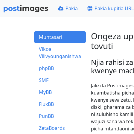
Pakia
Pakia kupitia URL
Ongeza upa
Muhtasari
tovuti
Vikoa
Vilivyounganishwa
Njia rahisi z
phpBB
kwenye mac
SMF
Jalizi la Postimag
MyBB
kuambatisha picha
kwenye seva zetu, 
FluxBB
diski, gharama za b
ni suluhisho kami
PunBB
wajuzi sana wa te
ZetaBoards
picha mtandaoni au