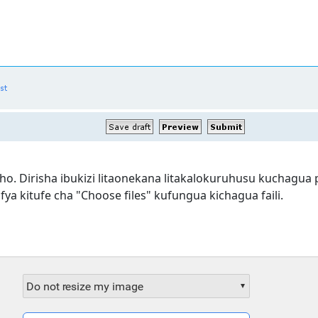
ho. Dirisha ibukizi litaonekana litakalokuruhusu kuchagua
ya kitufe cha "Choose files" kufungua kichagua faili.