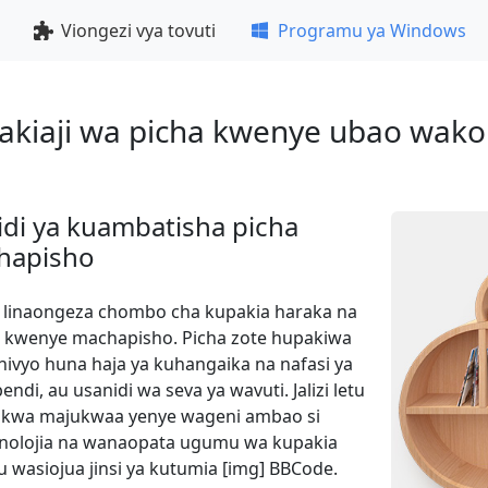
Viongezi vya tovuti
Programu ya Windows
kiaji wa picha kwenye ubao wako
aidi ya kuambatisha picha
hapisho
es linaongeza chombo cha kupakia haraka na
 kwenye machapisho. Picha zote hupakiwa
hivyo huna haja ya kuhangaika na nafasi ya
endi, au usanidi wa seva ya wavuti. Jalizi letu
li kwa majukwaa yenye wageni ambao si
knolojia na wanaopata ugumu wa kupakia
 wasiojua jinsi ya kutumia [img] BBCode.