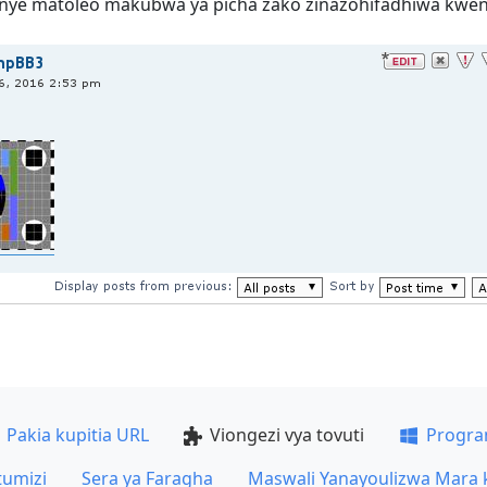
nye matoleo makubwa ya picha zako zinazohifadhiwa kweny
Pakia kupitia URL
Viongezi vya tovuti
Progra
tumizi
Sera ya Faragha
Maswali Yanayoulizwa Mara