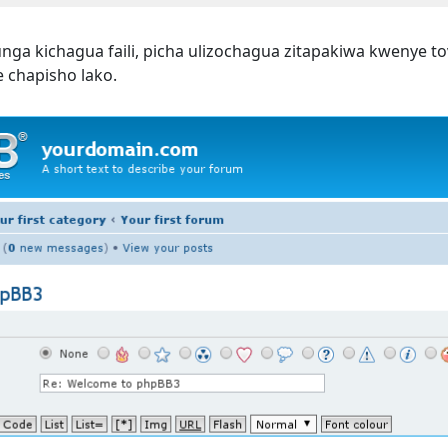
ga kichagua faili, picha ulizochagua zitapakiwa kwenye to
 chapisho lako.