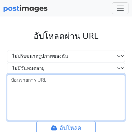
อัปโหลดผ่าน URL
อัปโหลด