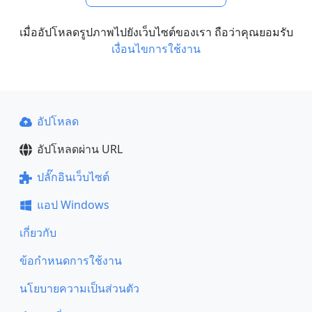
เมื่ออัปโหลดรูปภาพไปยังเว็บไซต์ของเรา ถือว่าคุณยอมรับ
เงื่อนไขการใช้งาน
อัปโหลด
อัปโหลดผ่าน URL
ปลั๊กอินเว็บไซต์
แอป Windows
เกี่ยวกับ
ข้อกำหนดการใช้งาน
นโยบายความเป็นส่วนตัว