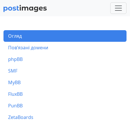
Огляд
Пов’язані домени
phpBB
SMF
MyBB
FluxBB
PunBB
ZetaBoards