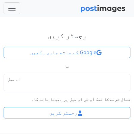
رجسٹر کریں
Google کے ساتھ جاری رکھیں
یا
ای میل
فعال کرنے کا لنک آپ کی ای میل پر بھیجا جائے گا۔
رجسٹر کریں