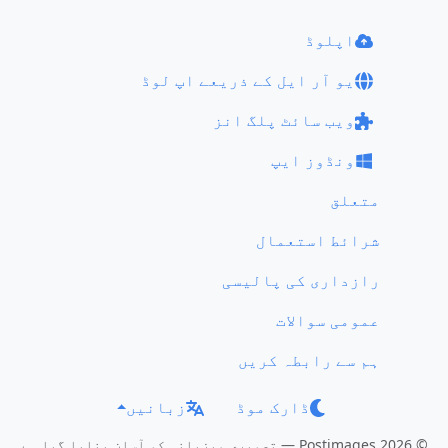
اپلوڈ
یو آر ایل کے ذریعے اپ لوڈ
ویب سائٹ پلگ انز
ونڈوز ایپ
متعلق
شرائط استعمال
رازداری کی پالیسی
عمومی سوالات
ہم سے رابطہ کریں
ڈارک موڈ
زبانیں
© 2026 Postimages — تصویری میزبانی کو آسان بنایا گیا ہے