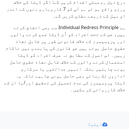
درج ذیل ردِعملی اقدام کریں گے: اگر ڈیٹا کی خلاف
ورزی واقع ہو تو ہم آپ کو 7 کاروباری دنوں کے اندر
ای میل کے ذریعے مطلع کریں گے۔
ہم Individual Redress Principle سے بھی اتفاق کرتے
ہیں، جس کے تحت افراد کو اُن ڈیٹا جمع کرنے والوں
اور پروسیسرز کے خلاف قانونی طور پر قابلِ نفاذ
حقوق حاصل ہوتے ہیں جو قانون کی پابندی میں ناکام
رہیں۔ اس اصول کے مطابق نہ صرف افراد کو ڈیٹا
استعمال کرنے والوں کے خلاف قابلِ نفاذ حقوق حاصل
ہونے چاہئیں بلکہ انہیں عدالتوں یا سرکاری
اداروں تک رسائی بھی حاصل ہونی چاہیے تاکہ وہ
ڈیٹا پروسیسرز کی عدم تعمیل کی تحقیق اور/یا ان کے
خلاف کارروائی کر سکیں۔
اپلوڈ