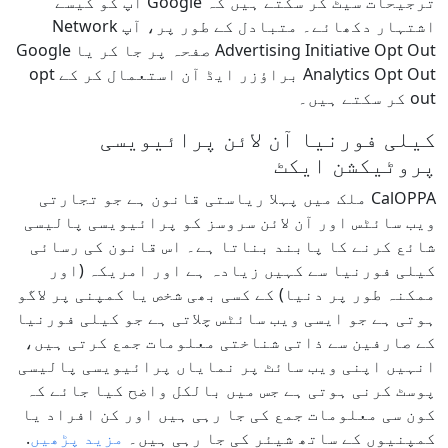
ترجیحات سیٹ کر سکتے ہیں کہ Google آپ کو کیسے
اشتہار دکھائے۔ متبادل کے طور پر، آپ Network
Advertising Initiative Opt Out صفحہ پر جا کر یا Google
Analytics Opt Out براؤزر ایڈ آن استعمال کر کے opt
out کر سکتے ہیں۔
کیلی فورنیا آن لائن پرائیویسی
پروٹیکشن ایکٹ
CalOPPA ملک میں پہلا ریاستی قانون ہے جو تجارتی
ویب سائٹس اور آن لائن سروسز کو پرائیویسی پالیسی
شائع کرنے کا پابند بناتا ہے۔ اس قانون کی رسائی
کیلی فورنیا سے کہیں زیادہ ہے اور امریکہ (اور
ممکنہ طور پر دنیا) کے کسی بھی شخص یا کمپنی پر لاگو
ہوتی ہے جو ایسی ویب سائٹس چلاتی ہے جو کیلی فورنیا
کے صارفین سے ذاتی شناختی معلومات جمع کرتی ہیں،
انہیں اپنی ویب سائٹ پر نمایاں پرائیویسی پالیسی
پوسٹ کرنی ہوتی ہے جس میں بالکل واضح کیا جائے کہ
کون سی معلومات جمع کی جا رہی ہیں اور کن افراد یا
کمپنیوں کے ساتھ شیئر کی جا رہی ہیں۔
مزید پڑھیں
.