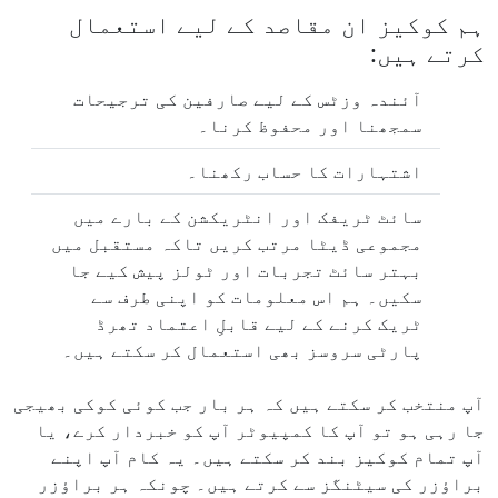
ہم کوکیز ان مقاصد کے لیے استعمال
کرتے ہیں:
آئندہ وزٹس کے لیے صارفین کی ترجیحات
سمجھنا اور محفوظ کرنا۔
اشتہارات کا حساب رکھنا۔
سائٹ ٹریفک اور انٹریکشن کے بارے میں
مجموعی ڈیٹا مرتب کریں تاکہ مستقبل میں
بہتر سائٹ تجربات اور ٹولز پیش کیے جا
سکیں۔ ہم اس معلومات کو اپنی طرف سے
ٹریک کرنے کے لیے قابلِ اعتماد تھرڈ
پارٹی سروسز بھی استعمال کر سکتے ہیں۔
آپ منتخب کر سکتے ہیں کہ ہر بار جب کوئی کوکی بھیجی
جا رہی ہو تو آپ کا کمپیوٹر آپ کو خبردار کرے، یا
آپ تمام کوکیز بند کر سکتے ہیں۔ یہ کام آپ اپنے
براؤزر کی سیٹنگز سے کرتے ہیں۔ چونکہ ہر براؤزر