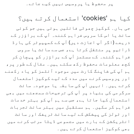
پر محفوظ یا پروسیس نہیں کیے جاتے۔
کیا ہم 'cookies' استعمال کرتے ہیں؟
جی ہاں۔ کوکیز چھوٹی فائلیں ہوتی ہیں جو کوئی
سائٹ یا اس کا سروس فراہم کنندہ آپ کے براؤزر کے
ذریعے (اگر آپ اجازت دیں) آپ کے کمپیوٹر کی ہارڈ
ڈرائیو پر منتقل کرتا ہے، جس سے سائٹ یا سروس
فراہم کنندہ کے سسٹمز آپ کے براؤزر کو پہچان کر
کچھ معلومات محفوظ رکھ سکتے ہیں۔ مثال کے طور پر،
ہم آپ کی شاپنگ کارٹ میں موجود آئٹمز کو یاد رکھنے
اور پروسیس کرنے میں مدد کے لیے کوکیز استعمال
کرتے ہیں۔ انہیں آپ کی سابقہ یا موجودہ سائٹ
سرگرمی کی بنیاد پر آپ کی ترجیحات سمجھنے میں بھی
استعمال کیا جاتا ہے، جس سے ہم آپ کو بہتر خدمات
فراہم کر سکیں۔ ہم مستقبل میں بہتر سائٹ تجربات
اور ٹولز کی پیشکش کے لیے سائٹ ٹریفک اور سائٹ
انٹریکشن کے بارے میں مجموعی ڈیٹا مرتب کرنے میں
بھی کوکیز استعمال کرتے ہیں۔