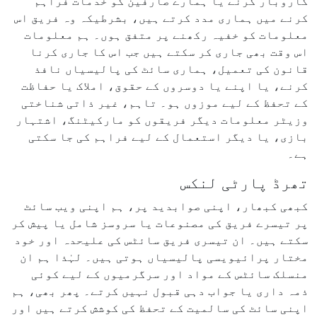
کاروبار کرنے یا ہمارے صارفین کو خدمات فراہم
کرنے میں ہماری مدد کرتے ہیں، بشرطیکہ وہ فریق اس
معلومات کو خفیہ رکھنے پر متفق ہوں۔ ہم معلومات
اس وقت بھی جاری کر سکتے ہیں جب اس کا جاری کرنا
قانون کی تعمیل، ہماری سائٹ کی پالیسیاں نافذ
کرنے، یا اپنے یا دوسروں کے حقوق، املاک یا حفاظت
کے تحفظ کے لیے موزوں ہو۔ تاہم، غیر ذاتی شناختی
وزیٹر معلومات دیگر فریقوں کو مارکیٹنگ، اشتہار
بازی، یا دیگر استعمال کے لیے فراہم کی جا سکتی
ہے۔
تھرڈ پارٹی لنکس
کبھی کبھار، اپنی صوابدید پر، ہم اپنی ویب سائٹ
پر تیسرے فریق کی مصنوعات یا سروسز شامل یا پیش کر
سکتے ہیں۔ ان تیسری فریق سائٹس کی علیحدہ اور خود
مختار پرائیویسی پالیسیاں ہوتی ہیں۔ لہٰذا ہم ان
منسلک سائٹس کے مواد اور سرگرمیوں کے لیے کوئی
ذمہ داری یا جواب دہی قبول نہیں کرتے۔ پھر بھی، ہم
اپنی سائٹ کی سالمیت کے تحفظ کی کوشش کرتے ہیں اور