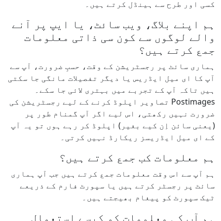
کسی اور طرح سے ہینڈل کرتے ہیں۔
ہم اپنے بلاگ، ویب سائٹ، یا ایپ پر آنے
والے لوگوں سے کون سی ذاتی معلومات
جمع کرتے ہیں؟
ہماری سائٹ پر رجسٹریشن کے وقت، حسبِ ضرورت، آپ سے
آپ کا ای میل ایڈریس یا دیگر تفصیلات مانگی جا سکتی
ہیں تاکہ آپ کے تجربے میں بہتری لائی جا سکے۔
Postimages تصاویر اپلوڈ کرنے کے لیے رجسٹریشن کی
ضرورت نہیں رکھتی، اس لیے اگر آپ گمنام طور پر
(یعنی سائن اِن کیے بغیر) اپلوڈ کر رہے ہوں تو یہ آپ
کے ای میل ایڈریسز ریکارڈ نہیں کرتی۔
ہم معلومات کب جمع کرتے ہیں؟
ہم آپ سے اس وقت معلومات جمع کرتے ہیں جب آپ ہماری
سائٹ پر رجسٹر کرتے ہیں یا سپورٹ فارم کے ذریعے
ٹیک سپورٹ کو پیغام بھیجتے ہیں۔
ہم آپ کی معلومات کو کیسے استعمال