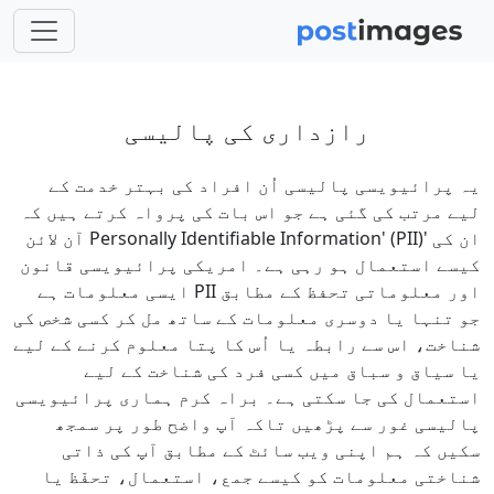
رازداری کی پالیسی
یہ پرائیویسی پالیسی اُن افراد کی بہتر خدمت کے
لیے مرتب کی گئی ہے جو اس بات کی پرواہ کرتے ہیں کہ
ان کی 'Personally Identifiable Information' (PII) آن لائن
کیسے استعمال ہو رہی ہے۔ امریکی پرائیویسی قانون
اور معلوماتی تحفظ کے مطابق PII ایسی معلومات ہے
جو تنہا یا دوسری معلومات کے ساتھ مل کر کسی شخص کی
شناخت، اس سے رابطہ یا اُس کا پتا معلوم کرنے کے لیے
یا سیاق و سباق میں کسی فرد کی شناخت کے لیے
استعمال کی جا سکتی ہے۔ براہ کرم ہماری پرائیویسی
پالیسی غور سے پڑھیں تاکہ آپ واضح طور پر سمجھ
سکیں کہ ہم اپنی ویب سائٹ کے مطابق آپ کی ذاتی
شناختی معلومات کو کیسے جمع، استعمال، تحفّظ یا