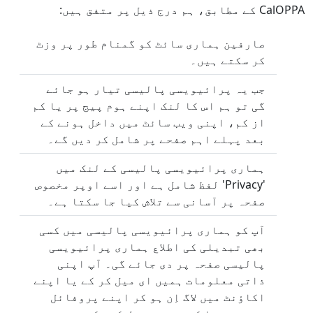
CalOPPA کے مطابق، ہم درج ذیل پر متفق ہیں:
صارفین ہماری سائٹ کو گمنام طور پر وزٹ
کر سکتے ہیں۔
جب یہ پرائیویسی پالیسی تیار ہو جائے
گی تو ہم اس کا لنک اپنے ہوم پیج پر یا کم
از کم، اپنی ویب سائٹ میں داخل ہونے کے
بعد پہلے اہم صفحے پر شامل کر دیں گے۔
ہماری پرائیویسی پالیسی کے لنک میں
'Privacy' لفظ شامل ہے اور اسے اوپر مخصوص
صفحہ پر آسانی سے تلاش کیا جا سکتا ہے۔
آپ کو ہماری پرائیویسی پالیسی میں کسی
بھی تبدیلی کی اطلاع ہماری پرائیویسی
پالیسی صفحہ پر دی جائے گی۔ آپ اپنی
ذاتی معلومات ہمیں ای میل کر کے یا اپنے
اکاؤنٹ میں لاگ اِن ہو کر اپنے پروفائل