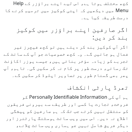
کچھ مختلف ہوتا ہے، اس لیے اپنے براؤزر کے Help
Menu میں دیکھیں کہ اپنی کوکیز میں ترمیم کرنے کا
درست طریقہ کیا ہے۔
اگر صارفین اپنے براؤزر میں کوکیز
بند کر دیں:
اگر آپ کوکیز بند کر دیتے ہیں تو کچھ فیچرز غیر
فعال ہو جائیں گے۔ وہ کچھ خصوصیات جو آپ کے سائٹ کے
تجربے کو زیادہ مؤثر بناتی ہیں، جیسے یوزر اکاؤنٹ
تک رسائی، درست طور پر کام نہ کر سکیں گی۔ تاہم، آپ
پھر بھی گمنام طور پر تصاویر اپلوڈ کر سکیں گے۔
تھرڈ پارٹی انکشاف
ہم آپ کی Personally Identifiable Information کو
فروخت، تجارت یا کسی اور طریقے سے بیرونی فریقوں
کو منتقل نہیں کرتے جب تک کہ ہم صارفین کو پیشگی
اطلاع نہ دیں۔ اس میں ویب سائٹ ہوسٹنگ پارٹنرز اور
دیگر فریق شامل نہیں جو ہماری ویب سائٹ چلانے،