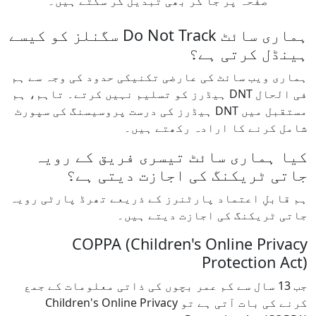
صفحہ پر جا کر بھی تبدیل کر سکتے ہیں۔
ہماری سائٹ Do Not Track سگنلز کو کیسے
ہینڈل کرتی ہے؟
ہماری ویب سائٹ کی عارضی تکنیکی حدود کی وجہ سے ہم
فی الحال DNT ہیڈرز کو تسلیم نہیں کرتے۔ تاہم، ہم
مستقبل میں DNT ہیڈرز کی درست پروسیسنگ کی سپورٹ
شامل کرنے کا ارادہ رکھتے ہیں۔
کیا ہماری سائٹ تیسری فریق کے رویہ
جاتی ٹریکنگ کی اجازت دیتی ہے؟
ہم قابلِ اعتماد پارٹنرز کے ذریعے تھرڈ پارٹی رویہ
جاتی ٹریکنگ کی اجازت دیتے ہیں۔
COPPA (Children's Online Privacy
Protection Act)
جب 13 سال سے کم عمر بچوں کی ذاتی معلومات کے جمع
کرنے کی بات آتی ہے تو Children's Online Privacy