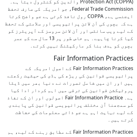
Protection Act (COPPA) والدین کو کنٹرول دیتا ہے۔
Federal Trade Commission، جو امریکہ کی صارف تحفظ
ایجنسی ہے، COPPA رول نافذ کرتی ہے جو واضح کرتا
ہے کہ بچوں کی آن لائن پرائیویسی اور سلامتی کے تحفظ
کے لیے ویب سائٹس اور آن لائن سروسز کے آپریٹرز کو
کیا کرنا چاہیے۔ ہم خاص طور پر 13 سال سے کم عمر
بچوں کو ہدف بنا کر مارکیٹنگ نہیں کرتے۔
Fair Information Practices
Fair Information Practices کے اصول امریکہ کے
پرائیویسی قوانین کی ریڑھ کی ہڈی کی حیثیت رکھتے
ہیں اور ان میں شامل تصورات نے دنیا بھر میں ڈیٹا
پروٹیکشن قوانین کی ترقی میں اہم کردار ادا کیا
ہے۔ Fair Information Practice اصولوں اور ان کے نفاذ
کو سمجھنا اُن مختلف پرائیویسی قوانین کی پابندی
کے لیے نہایت اہم ہے جو ذاتی معلومات کی حفاظت
کرتے ہیں۔
Fair Information Practices کے مطابق رہنے کے لیے، ہم