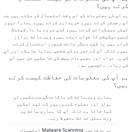
کرتے ہیں؟
ہم آپ کی معلومات کو اس وقت استعمال کر سکتے ہیں جب
آپ رجسٹر کرتے ہیں، خریداری کرتے ہیں، ہمارا نیوز
لیٹر سبسکرائب کرتے ہیں، کسی سروے یا مارکیٹنگ
کمیونیکیشن کا جواب دیتے ہیں، ویب سائٹ براؤز
کرتے ہیں یا کچھ دیگر سائٹ فیچرز استعمال کرتے
ہیں، تاکہ آپ کے تجربے کو شخصی بنایا جا سکے اور آپ
کو وہ مواد اور مصنوعات پیش کی جا سکیں جن میں آپ
کی زیادہ دلچسپی ہو۔
ہم آپ کی معلومات کی حفاظت کیسے کرتے
ہیں؟
ہماری ویب سائٹ کو باقاعدگی سے سکیورٹی
ہولز اور معلوم کمزوریوں کے لیے اسکین
کیا جاتا ہے تاکہ آپ کا ہماری سائٹ پر
وِزٹ ممکن حد تک محفوظ رہے۔
ہم باقاعدہ Malware Scanning استعمال