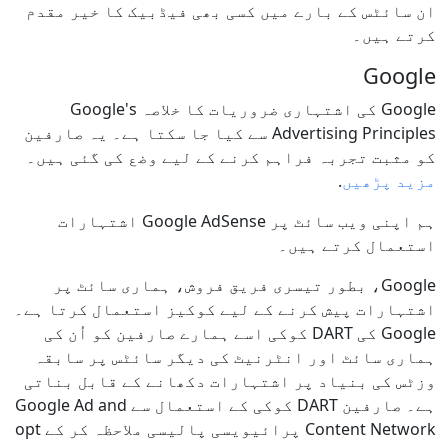
ان سائٹس کے بارے میں کسی بھی فیڈبیک کا خیر مقدم
کرتے ہیں۔
Google
Google کی اشتہاری ضروریات کا خلاصہ Google's
Advertising Principles سے کیا جا سکتا ہے۔ یہ صارفین
کو مثبت تجربہ فراہم کرنے کے لیے وضع کی گئی ہیں۔
مزید پڑھیں
.
ہم اپنی ویب سائٹ پر Google AdSense اشتہارات
استعمال کرتے ہیں۔
Google، بطور تیسری فریق فروش، ہماری سائٹ پر
اشتہارات پیش کرنے کے لیے کوکیز استعمال کرتا ہے۔
Google کی DART کوکی اسے ہمارے صارفین کو اُن کی
ہماری سائٹ اور انٹرنیٹ کی دیگر سائٹس پر سابقہ
وزٹس کی بنیاد پر اشتہارات دکھانے کے قابل بناتی
ہے۔ صارفین DART کوکی کے استعمال سے Google Ad and
Content Network پرائیویسی پالیسی ملاحظہ کر کے opt