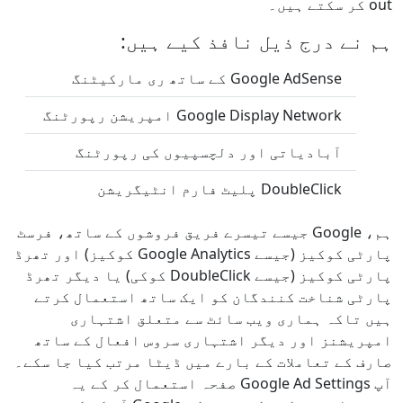
out کر سکتے ہیں۔
ہم نے درج ذیل نافذ کیے ہیں:
Google AdSense کے ساتھ ری مارکیٹنگ
Google Display Network امپریشن رپورٹنگ
آبادیاتی اور دلچسپیوں کی رپورٹنگ
DoubleClick پلیٹ فارم انٹیگریشن
ہم، Google جیسے تیسرے فریق فروشوں کے ساتھ، فرسٹ
پارٹی کوکیز (جیسے Google Analytics کوکیز) اور تھرڈ
پارٹی کوکیز (جیسے DoubleClick کوکی) یا دیگر تھرڈ
پارٹی شناخت کنندگان کو ایک ساتھ استعمال کرتے
ہیں تاکہ ہماری ویب سائٹ سے متعلق اشتہاری
امپریشنز اور دیگر اشتہاری سروس افعال کے ساتھ
صارف کے تعاملات کے بارے میں ڈیٹا مرتب کیا جا سکے۔
آپ Google Ad Settings صفحہ استعمال کر کے یہ