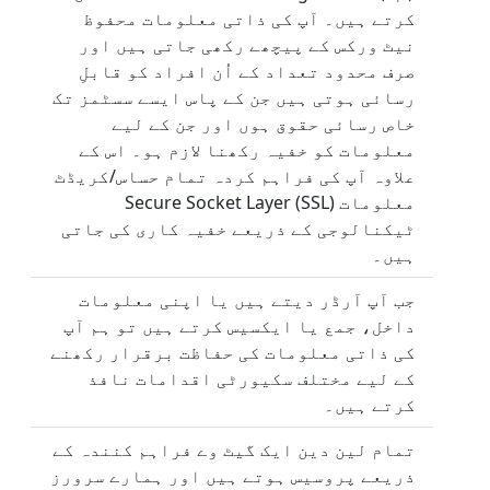
کرتے ہیں۔ آپ کی ذاتی معلومات محفوظ
نیٹ ورکس کے پیچھے رکھی جاتی ہیں اور
صرف محدود تعداد کے اُن افراد کو قابلِ
رسائی ہوتی ہیں جن کے پاس ایسے سسٹمز تک
خاص رسائی حقوق ہوں اور جن کے لیے
معلومات کو خفیہ رکھنا لازم ہو۔ اس کے
علاوہ آپ کی فراہم کردہ تمام حساس/کریڈٹ
معلومات Secure Socket Layer (SSL)
ٹیکنالوجی کے ذریعے خفیہ کاری کی جاتی
ہیں۔
جب آپ آرڈر دیتے ہیں یا اپنی معلومات
داخل، جمع یا ایکسیس کرتے ہیں تو ہم آپ
کی ذاتی معلومات کی حفاظت برقرار رکھنے
کے لیے مختلف سکیورٹی اقدامات نافذ
کرتے ہیں۔
تمام لین دین ایک گیٹ وے فراہم کنندہ کے
ذریعے پروسیس ہوتے ہیں اور ہمارے سرورز