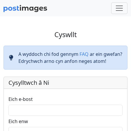
Cyswllt
A wyddoch chi fod gennym
FAQ
ar ein gwefan?
Edrychwch arno cyn anfon neges atom!
Cysylltwch â Ni
Eich e-bost
Eich enw