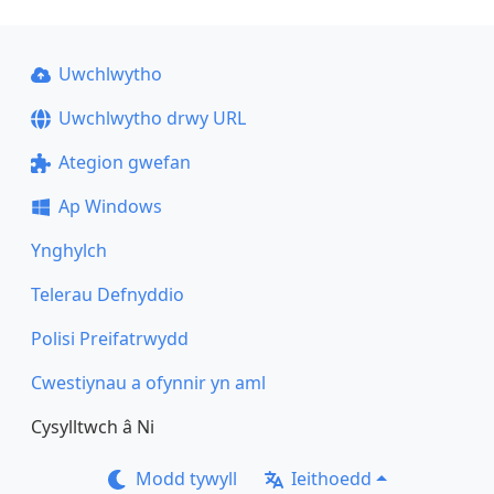
Uwchlwytho
Uwchlwytho drwy URL
Ategion gwefan
Ap Windows
Ynghylch
Telerau Defnyddio
Polisi Preifatrwydd
Cwestiynau a ofynnir yn aml
Cysylltwch â Ni
Modd tywyll
Ieithoedd