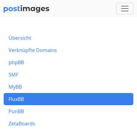
Übersicht
Verknüpfte Domains
phpBB
SMF
MyBB
FluxBB
PunBB
ZetaBoards