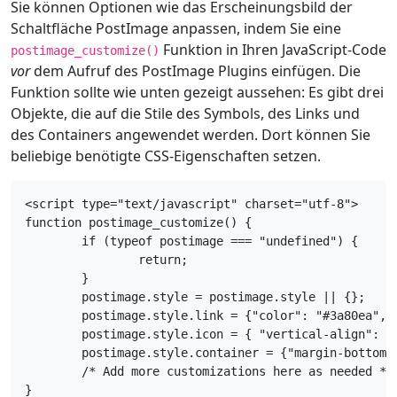
Sie können Optionen wie das Erscheinungsbild der
Schaltfläche PostImage anpassen, indem Sie eine
Funktion in Ihren JavaScript-Code
postimage_customize()
vor
dem Aufruf des PostImage Plugins einfügen. Die
Funktion sollte wie unten gezeigt aussehen: Es gibt drei
Objekte, die auf die Stile des Symbols, des Links und
des Containers angewendet werden. Dort können Sie
beliebige benötigte CSS-Eigenschaften setzen.
<script type="text/javascript" charset="utf-8">

function postimage_customize() {

	if (typeof postimage === "undefined") {

		return;

	}

	postimage.style = postimage.style || {};

	postimage.style.link = {"color": "#3a80ea", "vertical-align": "middle", "font-size": "1em"};

	postimage.style.icon = { "vertical-align": "middle", "margin-right": "0.5em", "margin-left": "0.5em"};

	postimage.style.container = {"margin-bottom": "0.5em", "margin-top": "0.5em"};

	/* Add more customizations here as needed */

}
