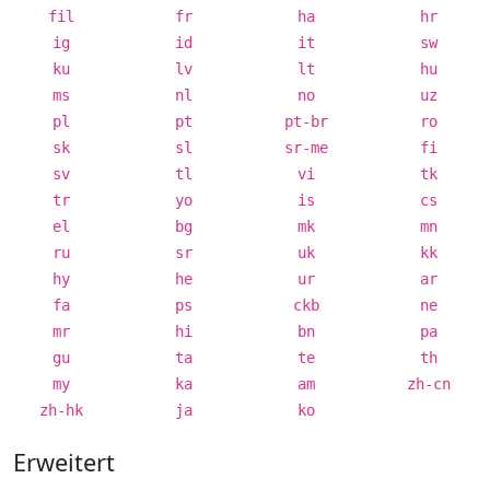
fil
fr
ha
hr
ig
id
it
sw
ku
lv
lt
hu
ms
nl
no
uz
pl
pt
pt-br
ro
sk
sl
sr-me
fi
sv
tl
vi
tk
tr
yo
is
cs
el
bg
mk
mn
ru
sr
uk
kk
hy
he
ur
ar
fa
ps
ckb
ne
mr
hi
bn
pa
gu
ta
te
th
my
ka
am
zh-cn
zh-hk
ja
ko
Erweitert