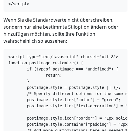
</script>
Wenn Sie die Standardwerte nicht überschreiben,
sondern nur eine bestimmte Stiloption ändern oder
hinzufügen möchten, sollte Ihre Funktion
wahrscheinlich so aussehen:
<script type="text/javascript" charset="utf-8">

function postimage_customize() {

	if (typeof postimage === "undefined") {

		return;

	}

	postimage.style = postimage.style || {};

	/* Specify different options for the same style separately */

	postimage.style.link["color"] = "green";

	postimage.style.link["text-decoration"] = "none";

	postimage.style.icon["border"] = "1px solid black";

	postimage.style.container["padding"] = "2px";

	/* Add more customizations here as needed */
