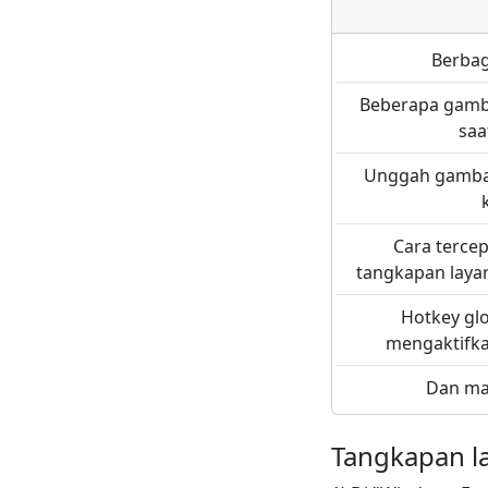
Berbag
Beberapa gamb
saa
Unggah gambar
Cara terce
tangkapan layar
Hotkey gl
mengaktifka
Dan mas
Tangkapan l