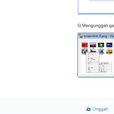
5) Mengunggah ga
Unggah