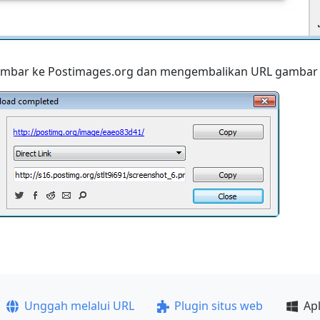
mbar ke Postimages.org dan mengembalikan URL gambar 
Unggah melalui URL
Plugin situs web
Ap