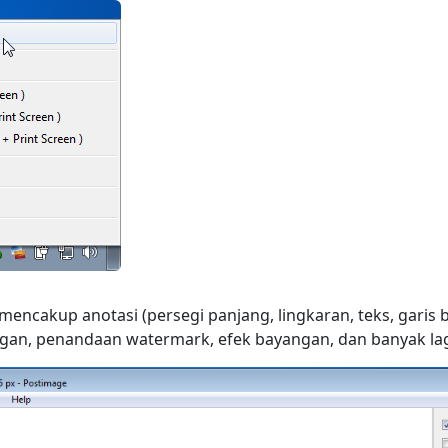
 mencakup anotasi (persegi panjang, lingkaran, teks, garis
gan, penandaan watermark, efek bayangan, dan banyak lag