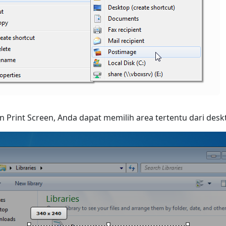
Print Screen, Anda dapat memilih area tertentu dari desk