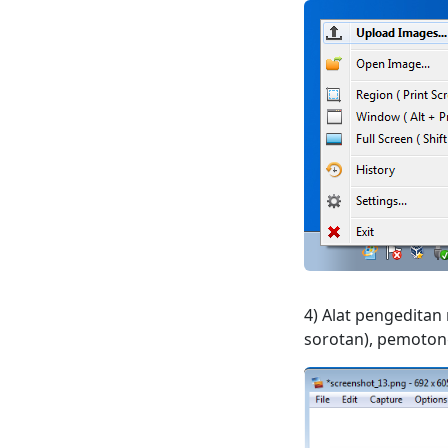
4) Alat pengeditan
sorotan), pemoton