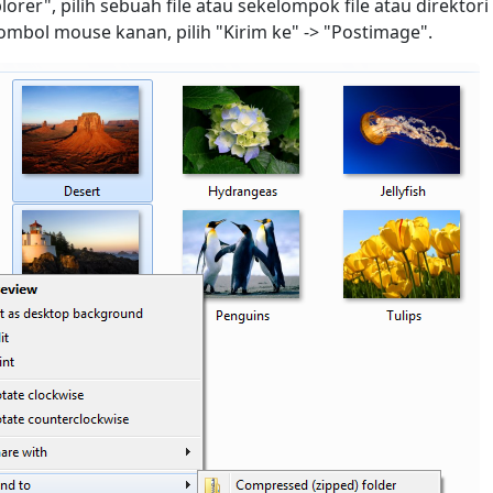
orer", pilih sebuah file atau sekelompok file atau direktor
tombol mouse kanan, pilih "Kirim ke" -> "Postimage".