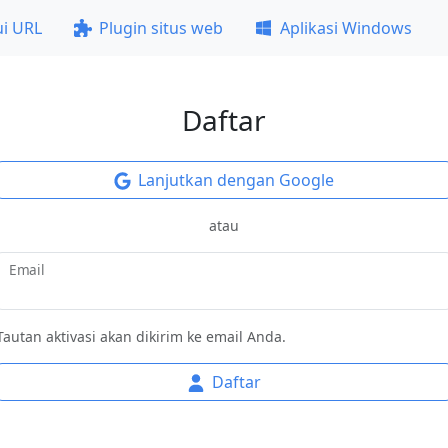
i URL
Plugin situs web
Aplikasi Windows
Daftar
Lanjutkan dengan Google
atau
Email
Tautan aktivasi akan dikirim ke email Anda.
Daftar