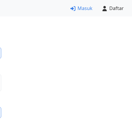
Masuk
Daftar