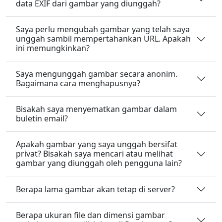
data EXIF dari gambar yang diunggah?
Saya perlu mengubah gambar yang telah saya
unggah sambil mempertahankan URL. Apakah
ini memungkinkan?
Saya mengunggah gambar secara anonim.
Bagaimana cara menghapusnya?
Bisakah saya menyematkan gambar dalam
buletin email?
Apakah gambar yang saya unggah bersifat
privat? Bisakah saya mencari atau melihat
gambar yang diunggah oleh pengguna lain?
Berapa lama gambar akan tetap di server?
Berapa ukuran file dan dimensi gambar