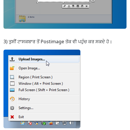
3) ਤੁਸੀਂ ਟਾਸਕਬਾਰ ਤੋਂ Postimage ਤੱਕ ਵੀ ਪਹੁੰਚ ਕਰ ਸਕਦੇ ਹੋ।