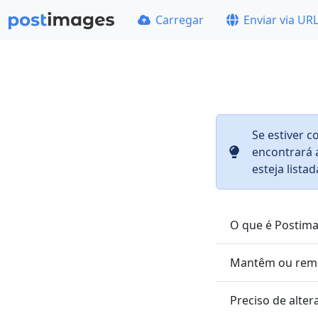
Carregar
Enviar via UR
Se estiver c
encontrará 
esteja lista
O que é Postim
Mantêm ou remo
Preciso de alte