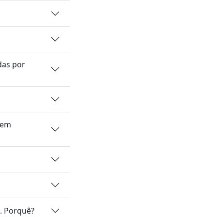
das por
gem
o. Porquê?