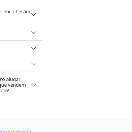
ar encolheram
ro alugar
 que vendem
zam!