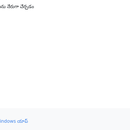
్రాలను నేరుగా చేర్చడం
indows యాప్