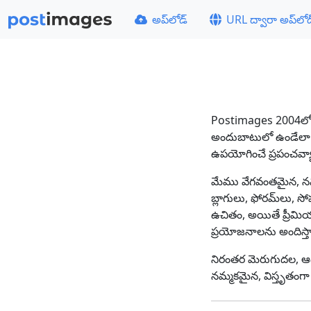
అప్‌లోడ్
URL ద్వారా అప్‌లో
Postimages 2004లో ఒక 
అందుబాటులో ఉండేలా చ
ఉపయోగించే ప్రపంచవ్యాప్
మేము వేగవంతమైన, నమ్మ
బ్లాగులు, ఫోరమ్‌లు, స
ఉచితం, అయితే ప్రీమి
ప్రయోజనాలను అందిస్త
నిరంతర మెరుగుదల, ఆధు
నమ్మకమైన, విస్తృతంగా 