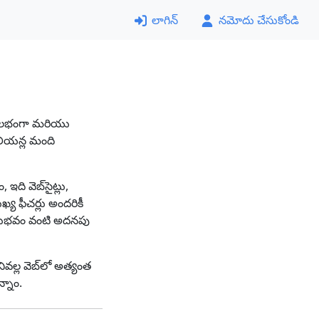
లాగిన్
నమోదు చేసుకోండి
ు సులభంగా మరియు
లియన్ల మంది
ి వెబ్‌సైట్లు,
్య ఫీచర్లు అందరికీ
అనుభవం వంటి అదనపు
వల్ల వెబ్‌లో అత్యంత
్నాం.