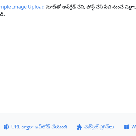
imple Image Upload
మాడ్‌తో అప్‌గ్రేడ్ చేసి, పోస్ట్ చేసే పేజీ నుంచే చిత
ి.
URL ద్వారా అప్‌లోడ్ చేయండి
వెబ్‌సైట్ ప్లగిన్‌లు
W