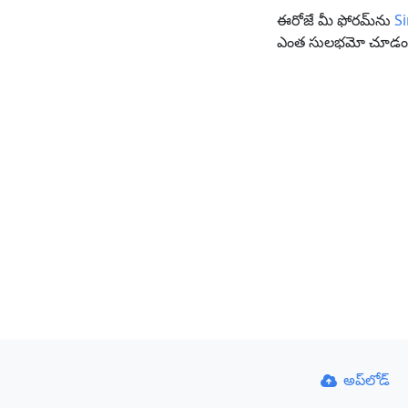
ఈరోజే మీ ఫోరమ్‌ను
S
ఎంత సులభమో చూడండ
అప్‌లోడ్