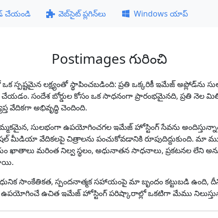
డ్ చేయండి
వెబ్‌సైట్ ప్లగిన్‌లు
Windows యాప్
Postimages గురించి
స్పష్టమైన లక్ష్యంతో స్థాపించబడింది: ప్రతి ఒక్కరికీ ఇమేజ్ అప్లోడ్‌న
ేయడం. సందేశ బోర్డుల కోసం ఒక సాధనంగా ప్రారంభమైనది, ప్రతి నెల మి
త వేదికగా అభివృద్ధి చెందింది.
కమైన, సులభంగా ఉపయోగించగల ఇమేజ్ హోస్టింగ్ సేవను అందిస్తున్నాం, ఇద
ోషల్ మీడియా వేదికలపై చిత్రాలను పంచుకోవడానికి రూపుదిద్దుకుంది. మా ముఖ
యం ఖాతాలు మరింత నిల్వ స్థలం, అధునాతన సాధనాలు, ప్రకటనల లేని 
ాయి.
నిక సాంకేతికత, స్పందనాత్మక సహాయంపై మా బృందం కట్టుబడి ఉంది, దీని
ఉపయోగించే ఉచిత ఇమేజ్ హోస్టింగ్ పరిష్కారాల్లో ఒకటిగా మేము నిలుస్తున