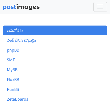
అవలోకనం
లింక్ చేసిన డొమైన్లు
phpBB
SMF
MyBB
FluxBB
PunBB
ZetaBoards