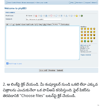
ఆ లింక్‌పై క్లిక్ చేయండి. మీ కంప్యూటర్ నుండి ఒకటి లేదా ఎక్కువ
చిత్రాలను ఎంచుకునేలా ఒక పాప్‌అప్ కనిపిస్తుంది. ఫైల్ పికర్‌ను
తెరవడానికి "Choose files" బటన్‌పై క్లిక్ చేయండి.