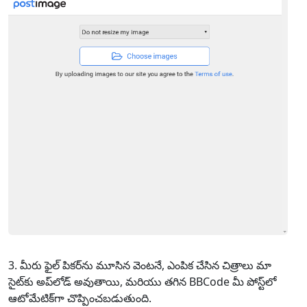
మీరు ఫైల్ పికర్‌ను మూసిన వెంటనే, ఎంపిక చేసిన చిత్రాలు మా
సైట్‌కు అప్‌లోడ్ అవుతాయి, మరియు తగిన BBCode మీ పోస్ట్‌లో
ఆటోమేటిక్‌గా చొప్పించబడుతుంది.