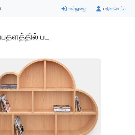
ி
உள்நுழை
பதிவுசெய்க
யதளத்தில் பட