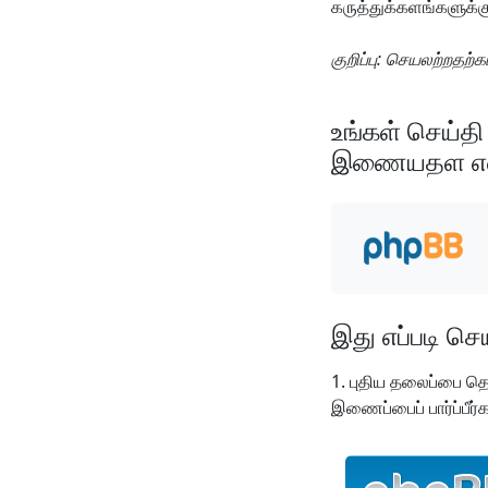
கருத்துக்களங்களுக்கு 
குறிப்பு: செயலற்றதற்
உங்கள் செய்த
இணையதள என்ஜி
இது எப்படி செ
புதிய தலைப்பை தொட
இணைப்பைப் பார்ப்பீர்க