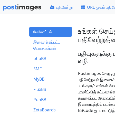
பதிவேற்று
URL மூலம் பதிவ
உங்கள் செய
மேலோட்டம்
பதிவேற்றத்த
இணைக்கப்பட்ட
டொமைன்கள்
பதிவுகளுக்க
phpBB
வழி
SMF
Postimages செருகுந
MyBB
பதிவேற்றவும் இணைக்க
படங்களும் எங்கள் சே
FluxBB
பாண்ட்வித் கட்டணங்
கவலைப்பட தேவையில்ல
PunBB
இணையத்தில் படங்களைப
ZetaBoards
BBCode ஐ பயன்படுத்