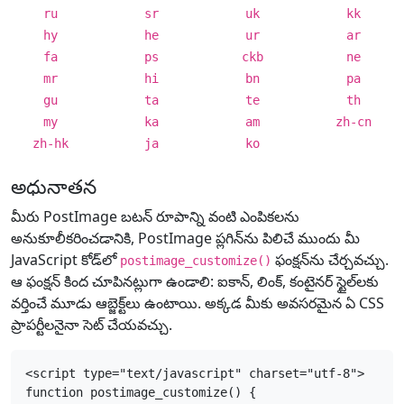
ru
sr
uk
kk
hy
he
ur
ar
fa
ps
ckb
ne
mr
hi
bn
pa
gu
ta
te
th
my
ka
am
zh-cn
zh-hk
ja
ko
అధునాతన
మీరు PostImage బటన్ రూపాన్ని వంటి ఎంపికలను
అనుకూలీకరించడానికి, PostImage ప్లగిన్‌ను పిలిచే ముందు మీ
JavaScript కోడ్‌లో
ఫంక్షన్‌ను చేర్చవచ్చు.
postimage_customize()
ఆ ఫంక్షన్ కింద చూపినట్లుగా ఉండాలి: ఐకాన్, లింక్, కంటైనర్ స్టైల్‌లకు
వర్తించే మూడు ఆబ్జెక్ట్‌లు ఉంటాయి. అక్కడ మీకు అవసరమైన ఏ CSS
ప్రాపర్టీలనైనా సెట్ చేయవచ్చు.
<script type="text/javascript" charset="utf-8">

function postimage_customize() {
