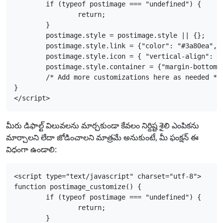
	if (typeof postimage === "undefined") {

		return;

	}

	postimage.style = postimage.style || {};

	postimage.style.link = {"color": "#3a80ea", "vertical-align": "middle", "font-size": "1em"};

	postimage.style.icon = { "vertical-align": "middle", "margin-right": "0.5em", "margin-left": "0.5em"};

	postimage.style.container = {"margin-bottom": "0.5em", "margin-top": "0.5em"};

	/* Add more customizations here as needed */

}

</script>
మీరు డిఫాల్ట్ విలువలను మార్చకుండా కేవలం నిర్దిష్ట శైలి ఎంపికను
మార్చాలని లేదా జోడించాలని మాత్రమే అనుకుంటే, మీ ఫంక్షన్ ఈ
విధంగా ఉండాలి:
<script type="text/javascript" charset="utf-8">

function postimage_customize() {

	if (typeof postimage === "undefined") {

		return;

	}
