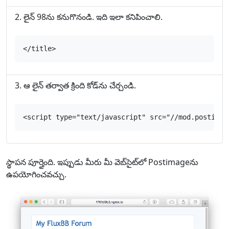
లైన్ 98‌ను కనుగొనండి. ఇది ఇలా కనిపించాలి.
</title>
ఆ లైన్ తర్వాత క్రింది కోడ్‌ను చేర్చండి.
<script type="text/javascript" src="//mod.postimag
స్థాపన పూర్తైంది. ఇప్పుడు మీరు మీ వెబ్‌సైట్‌లో Postimage‌ను
ఉపయోగించవచ్చు.