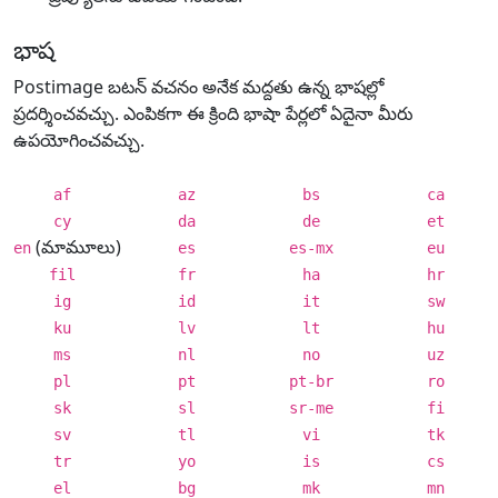
భాష
Postimage బటన్ వచనం అనేక మద్దతు ఉన్న భాషల్లో
ప్రదర్శించవచ్చు. ఎంపికగా ఈ క్రింది భాషా పేర్లలో ఏదైనా మీరు
ఉపయోగించవచ్చు.
af
az
bs
ca
cy
da
de
et
(మామూలు)
en
es
es-mx
eu
fil
fr
ha
hr
ig
id
it
sw
ku
lv
lt
hu
ms
nl
no
uz
pl
pt
pt-br
ro
sk
sl
sr-me
fi
sv
tl
vi
tk
tr
yo
is
cs
el
bg
mk
mn