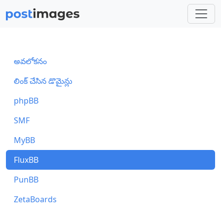
అవలోకనం
లింక్ చేసిన డొమైన్లు
phpBB
SMF
MyBB
FluxBB
PunBB
ZetaBoards