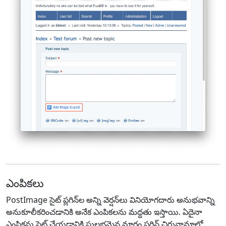
ఎంపికలు
PostImage సైట్ ప్లగిన్‌ల అన్ని వెర్షన్‌లు వినియోగదారు అనుభవాన్ని
అనుకూలీకరించడానికి అనేక ఎంపికలను మద్దతు ఇస్తాయి. ఏదైనా
ఎంపికను సెట్ చేయడానికి సులభమైన మార్గం ప్లగిన్ చిరునామాలో