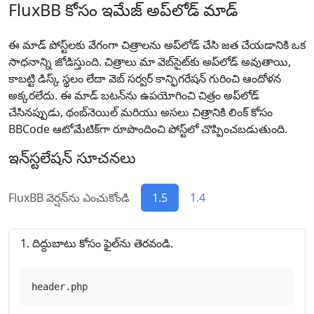
FluxBB కోసం ఇమేజ్ అప్‌లోడ్ మాడ్
ఈ మాడ్ పోస్ట్‌లకు వేగంగా చిత్రాలను అప్‌లోడ్ చేసి జత చేయడానికి ఒక
సాధనాన్ని జోడిస్తుంది. చిత్రాలు మా వెబ్‌సైట్‌కు అప్‌లోడ్ అవుతాయి,
కాబట్టి డిస్క్ స్థలం లేదా వెబ్ సర్వర్ కాన్ఫిగరేషన్ గురించి ఆందోళన
అక్కరలేదు. ఈ మాడ్ బటన్‌ను ఉపయోగించి చిత్రం అప్‌లోడ్
చేసినప్పుడు, థంబ్‌నెయిల్ మరియు అసలు చిత్రానికి లింక్ కోసం
BBCode ఆటోమేటిక్‌గా రూపొందించి పోస్ట్‌లో చొప్పించబడుతుంది.
ఇన్‌స్టలేషన్ సూచనలు
FluxBB వెర్షన్‌ను ఎంచుకోండి
1.5
1.4
దిద్దుబాటు కోసం ఫైల్‌ను తెరవండి.
header.php