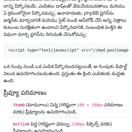
దాన్ని పేర్కొనటమే. ఎంపికలు డాష్‌లతో వేరుచేయబడతాయి మరియు
ఏ క్రమంలోనైనా పేర్కొనవచ్చు. ఉదాహరణకు, phpBB ప్లగిన్‌ను
జర్మన్‌కు మార్చడానికి మరియు సైట్ నుండి అప్‌లోడ్ చేసే అన్ని చిత్రాలు
కుటుంబ సురక్షితంగా ఉండాలని పేర్కొనడానికి, సంబంధిత పంక్తిని ఈ
విధంగా మార్చి ప్లగిన్‌ను దిగుమతి చేసుకోవచ్చు:
<script type="text/javascript" src="//mod.postimage.
ఒక గుంపు నుండి ఒక ఎంపిక పేర్కొనబడనట్లయితే, ఆ గుంపుకు డిఫాల్ట్
విలువ ఉపయోగించబడుతుంది. ప్రస్తుతం ఈ క్రింది ఎంపికలకు మద్దతు
ఉంది:
ప్రీవ్యూ పరిమాణం
(మామూలు) చిన్న (గరిష్టంగా
పరిమాణం
thumb
180 × 180px
వరకు) ప్రీవ్యూలను ఉపయోగించండి.
పెద్ద (గరిష్టంగా వెడల్పు
పిక్సెల్స్ వరకు)
hotlink
1280px
ప్రీవ్యూలను ఉపయోగించండి.