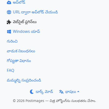
అప్‌లోడ్
URL ద్వారా అప్‌లోడ్ చేయండి
వెబ్‌సైట్ ప్లగిన్‌లు
Windows యాప్
గురించి
వాడుక నిబంధనలు
గోప్యతా విధానం
FAQ
మమ్మల్ని సంప్రదించండి
డార్క్ మోడ్
భాషలు
© 2026 Postimages — చిత్ర హోస్టింగ్‌ను సులభతరం చేసాం.