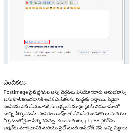
ఎంపికలు
PostImage సైట్ ప్లగిన్‌ల అన్ని వెర్షన్‌లు వినియోగదారు అనుభవాన్ని
అనుకూలీకరించడానికి అనేక ఎంపికలను మద్దతు ఇస్తాయి. ఏదైనా
ఎంపికను సెట్ చేయడానికి సులభమైన మార్గం ప్లగిన్ చిరునామాలో
దాన్ని పేర్కొనటమే. ఎంపికలు డాష్‌లతో వేరుచేయబడతాయి మరియు
ఏ క్రమంలోనైనా పేర్కొనవచ్చు. ఉదాహరణకు, phpBB ప్లగిన్‌ను
జర్మన్‌కు మార్చడానికి మరియు సైట్ నుండి అప్‌లోడ్ చేసే అన్ని చిత్రాలు