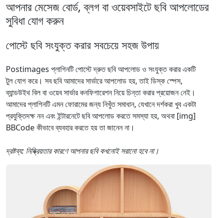
আপনার মেসেজ বোর্ড, ব্লগ বা ওয়েবসাইটে ছবি আপলোডের
সুবিধা যোগ করুন
পোস্টে ছবি সংযুক্ত করার সবচেয়ে সহজ উপায়
Postimages প্লাগিনটি পোস্টে দ্রুত ছবি আপলোড ও সংযুক্ত করার একটি
টুল যোগ করে। সব ছবি আমাদের সার্ভারে আপলোড হয়, তাই ডিস্ক স্পেস,
ব্যান্ডউইথ বিল বা ওয়েব সার্ভার কনফিগারেশন নিয়ে চিন্তা করার প্রয়োজন নেই।
আমাদের প্লাগিনটি এমন ফোরামের জন্য নিখুঁত সমাধান, যেখানে দর্শকরা খুব একটা
প্রযুক্তিদক্ষ নন এবং ইন্টারনেটে ছবি আপলোড করতে সমস্যা হয়, অথবা [img]
BBCode কীভাবে ব্যবহার করতে হয় তা জানেন না।
দ্রষ্টব্য: নিষ্ক্রিয়তার কারণে আপনার ছবি কখনোই সরানো হবে না।