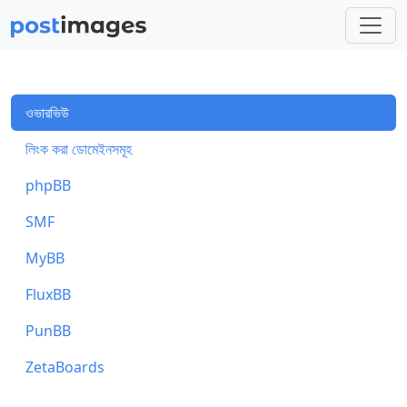
ওভারভিউ
লিংক করা ডোমেইনসমূহ
phpBB
SMF
MyBB
FluxBB
PunBB
ZetaBoards